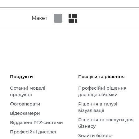
Макет
Set tiled view
Set masonry view
Продукти
Послуги та рішення
Останні моделі
Професійні рішення
продукції
для відеозйомки
Фотоапарати
Рішення в галузі
візуалізації
Відеокамери
Рішення та послуги для
Віддалені PTZ-системи
бізнесу
Професійні дисплеї
Знайти бізнес-