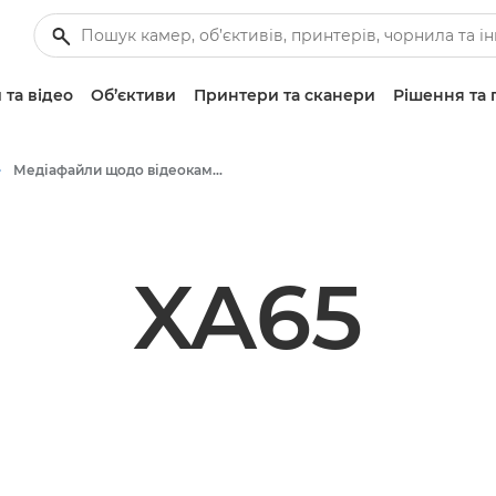
 та відео
Об’єктиви
Принтери та сканери
Рішення та 
Медіафайли щодо відеокамер — прес-центр Canon
XA65