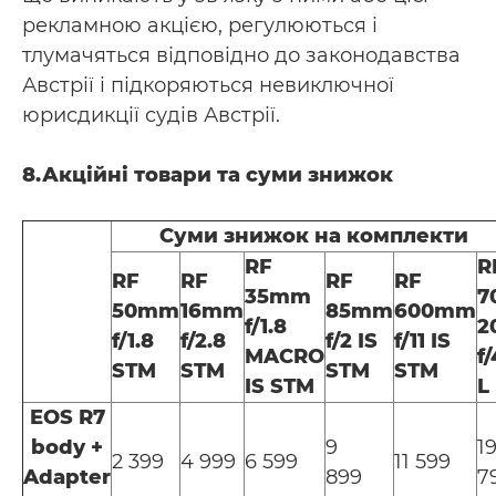
рекламною акцією, регулюються і
тлумачяться відповідно до законодавства
Австрії і підкоряються невиключної
юрисдикції судів Австрії.
8.Акційні товари та суми знижок
Суми знижок на комплекти
RF
R
RF
RF
RF
RF
35mm
7
50mm
16mm
85mm
600mm
f/1.8
2
f/1.8
f/2.8
f/2 IS
f/11 IS
MACRO
f/
STM
STM
STM
STM
IS STM
L 
EOS R7
body +
9
1
2 399
4 999
6 599
11 599
Adapter
899
7