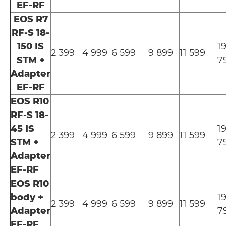
EF-RF
EOS R7
RF-S 18-
150 IS
1
2 399
4 999
6 599
9 899
11 599
STM +
7
Adapter
EF-RF
EOS R10
RF-S 18-
45 IS
1
2 399
4 999
6 599
9 899
11 599
STM +
7
Adapter
EF-RF
EOS R10
body +
1
2 399
4 999
6 599
9 899
11 599
Adapter
7
EF-RF