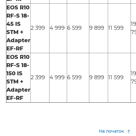
EOS R10
RF-S 18-
45 IS
1
2 399
4 999
6 599
9 899
11 599
STM +
7
Adapter
EF-RF
EOS R10
RF-S 18-
150 IS
1
2 399
4 999
6 599
9 899
11 599
STM +
7
Adapter
EF-RF
На початок