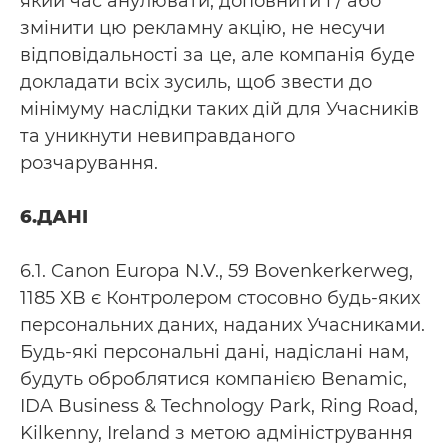
який час анулювати, доповнити і / або
змінити цю рекламну акцію, не несучи
відповідальності за це, але компанія буде
докладати всіх зусиль, щоб звести до
мінімуму наслідки таких дій для Учасників
та уникнути невиправданого
розчарування.
6.ДАНІ
6.1. Canon Europa N.V., 59 Bovenkerkerweg,
1185 XB є Контролером стосовно будь-яких
персональних даних, наданих Учасниками.
Будь-які персональні дані, надіслані нам,
будуть оброблятися компанією Benamic,
IDA Business & Technology Park, Ring Road,
Kilkenny, Ireland з метою адміністрування