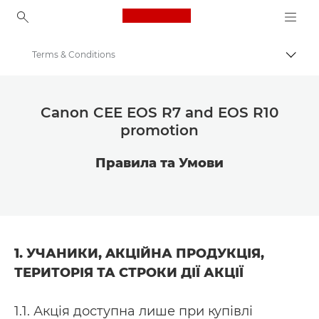
Canon Logo, back to ho
Terms & Conditions
Пере
Canon
Пропозиції кешбеку Canon | Пропозиції | Акції
Canon CEE EOS R7 and EOS R10
promotion
Зроби стрибок у творчості
Правила та Умови
1. УЧАНИКИ, AКЦІЙНА ПРОДУКЦІЯ,
ТЕРИТОРІЯ ТА СТРОКИ ДІЇ АКЦІЇ
1.1. Акція доступна лише при купівлі