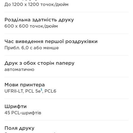
До 1200 x 1200 точок/дюйм
Роздільна здатність друку
600 x 600 точок/дюйм
Час виведення першої роздруківки
Прибл. 6,0 с або менше
Друк з обох сторін паперу
автоматично
Мови принтера
1
UFRII-LT, PCL 5e
, PCL6
Шрифти
45 PCL-шрифтів
Поля друку