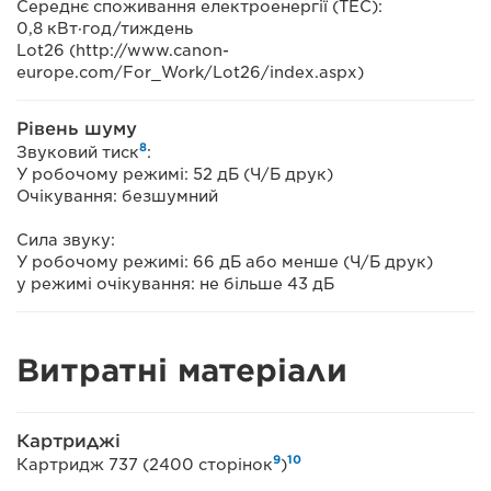
Середнє споживання електроенергії (TEC):
0,8 кВт·год/тиждень
Lot26 (http://www.canon-
europe.com/For_Work/Lot26/index.aspx)
Рівень шуму
8
Звуковий тиск
:
У робочому режимі: 52 дБ (Ч/Б друк)
Очікування: безшумний
Сила звуку:
У робочому режимі: 66 дБ або менше (Ч/Б друк)
у режимі очікування: не більше 43 дБ
Витратні матеріали
Картриджі
9
10
Картридж 737 (2400 сторінок
)