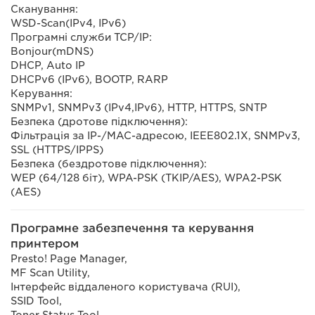
Сканування:
WSD-Scan(IPv4, IPv6)
Програмні служби TCP/IP:
Bonjour(mDNS)
DHCP, Auto IP
DHCPv6 (IPv6), BOOTP, RARP
Керування:
SNMPv1, SNMPv3 (IPv4,IPv6), HTTP, HTTPS, SNTP
Безпека (дротове підключення):
Фільтрація за IP-/MAC-адресою, IEEE802.1X, SNMPv3,
SSL (HTTPS/IPPS)
Безпека (бездротове підключення):
WEP (64/128 біт), WPA-PSK (TKIP/AES), WPA2-PSK
(AES)
Програмне забезпечення та керування
принтером
Presto! Page Manager,
MF Scan Utility,
Інтерфейс віддаленого користувача (RUI),
SSID Tool,
Toner Status Tool,