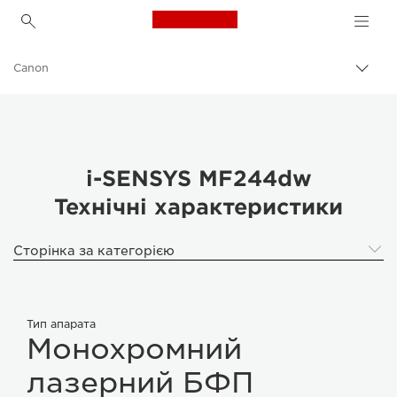
Canon Logo, back to h
Canon
Пере
Brea
i-SENSYS MF244dw
Технічні характеристики
Сторінка за категорією
Тип апарата
Монохромний
лазерний БФП