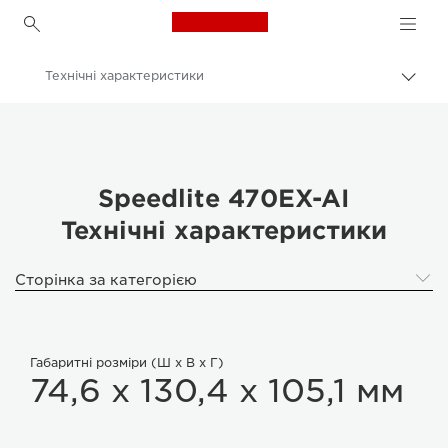
Canon Logo, back to h
Технічні характеристики
Пере
Brea
Canon
Цифрові камери
Canon Speedlite Flash 470EX-AI
Speedlite 470EX-AI
Технічні характеристики
Сторінка за категорією
Габаритні розміри (Ш x В x Г)
74,6 x 130,4 x 105,1 мм