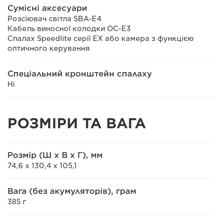
Сумісні аксесуари
Розсіювач світла SBA-E4
Кабель виносної колодки OC-E3
Спалах Speedlite серії EX або камера з функцією
оптичного керування
Спеціальний кронштейн спалаху
Ні
РОЗМІРИ ТА ВАГА
Розмір (Ш x В x Г), мм
74,6 x 130,4 x 105,1
Вага (без акумуляторів), грам
385 г