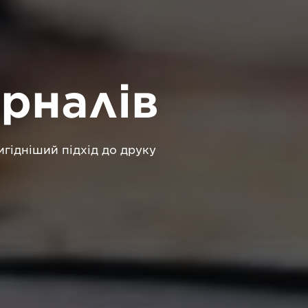
рналів
игідніший підхід до друку