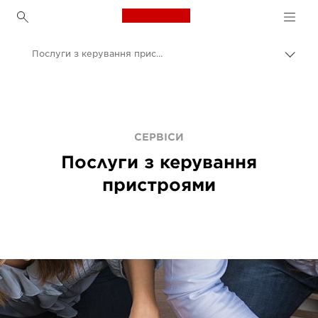
Canon Logo, back to h
Послуги з керування пристроями для друку
Пере
Brea
Canon
Рішення та послуги
Послуги
СЕРВІСИ
Послуги з керування
пристроями