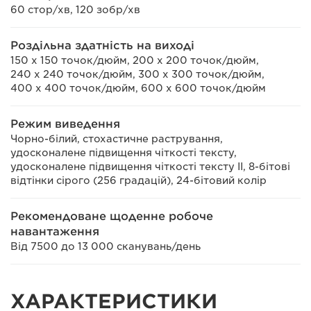
60 стор/хв, 120 зобр/хв
Роздільна здатність на виході
150 x 150 точок/дюйм, 200 x 200 точок/дюйм,
240 x 240 точок/дюйм, 300 x 300 точок/дюйм,
400 x 400 точок/дюйм, 600 x 600 точок/дюйм
Режим виведення
Чорно-білий, стохастичне растрування,
удосконалене підвищення чіткості тексту,
удосконалене підвищення чіткості тексту II, 8-бітові
відтінки сірого (256 градацій), 24-бітовий колір
Рекомендоване щоденне робоче
навантаження
Від 7500 до 13 000 сканувань/день
ХАРАКТЕРИСТИКИ