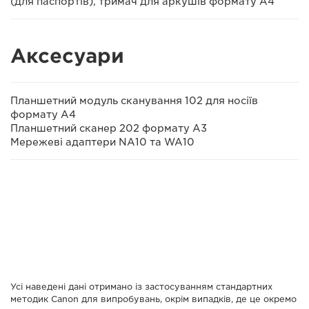
(для паспортів), тримач для аркушів формату A4
Аксесуари
Планшетний модуль сканування 102 для носіїв
формату A4
Планшетний сканер 202 формату А3
Мережеві адаптери NA10 та WA10
Усі наведені дані отримано із застосуванням стандартних
методик Canon для випробувань, окрім випадків, де це окремо