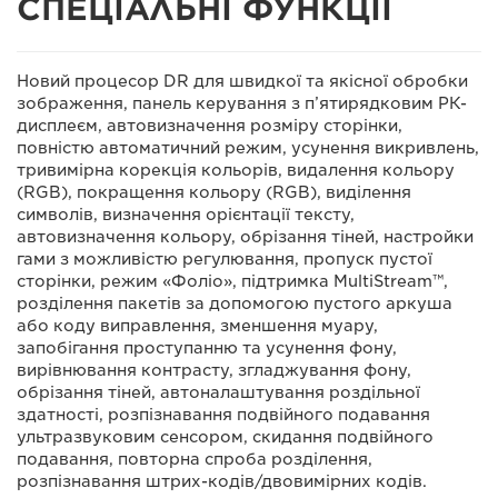
СПЕЦІАЛЬНІ ФУНКЦІЇ
Новий процесор DR для швидкої та якісної обробки
зображення, панель керування з п’ятирядковим РК-
дисплеєм, автовизначення розміру сторінки,
повністю автоматичний режим, усунення викривлень,
тривимірна корекція кольорів, видалення кольору
(RGB), покращення кольору (RGB), виділення
символів, визначення орієнтації тексту,
автовизначення кольору, обрізання тіней, настройки
гами з можливістю регулювання, пропуск пустої
сторінки, режим «Фоліо», підтримка MultiStream™,
розділення пакетів за допомогою пустого аркуша
або коду виправлення, зменшення муару,
запобігання проступанню та усунення фону,
вирівнювання контрасту, згладжування фону,
обрізання тіней, автоналаштування роздільної
здатності, розпізнавання подвійного подавання
ультразвуковим сенсором, скидання подвійного
подавання, повторна спроба розділення,
розпізнавання штрих-кодів/двовимірних кодів.