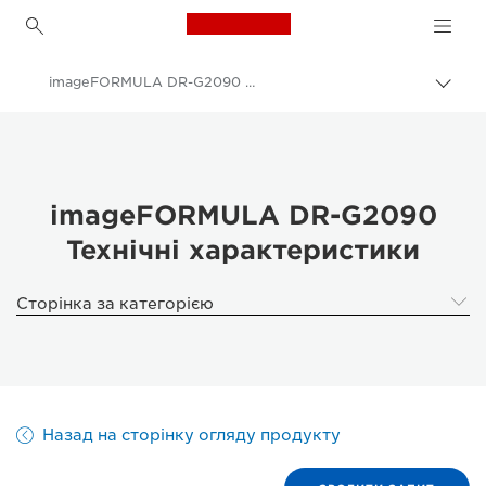
Canon Logo, back to h
imageFORMULA DR-G2090 - Specifications
Пере
Brea
Canon
Рішення та послуги
Продукти для бізнесу
imageFORMULA DR-G2090
Технічні характеристики
Сканери для дому та офісу
Сканери документів
Сторінка за категорією
imageFORMULA DR-G2090 - Scanners for Home & Office
Назад на сторінку огляду продукту