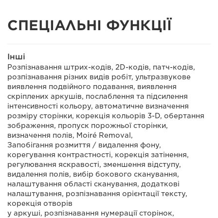
СПЕЦІАЛЬНІ ФУНКЦІЇ
Інші
Розпізнавання штрих-кодів, 2D-кодів, патч-кодів,
розпізнавання різних видів робіт, ультразвукове
виявлення подвійного подавання, виявлення
скріплених аркушів, послаблення та підсилення
інтенсивності кольору, автоматичне визначення
розміру сторінки, корекція кольорів 3-D, обертання
зображення, пропуск порожньої сторінки,
визначення полів, Moiré Removal,
Запобігання розмиття / видалення фону,
корегування контрастності, корекція затінення,
регулювання яскравості, зменшення відступу,
видалення полів, вибір бокового сканування,
налаштування області сканування, додаткові
налаштування, розпізнавання орієнтації тексту,
корекція отворів
у аркуші, розпізнавання нумерації сторінок,