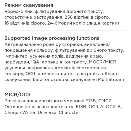
Режим сканування
Чорно-білий, фільтрування дрібного тексту,
стохастичне растрування, 256 відтінків сірого,
16 відтінків сірого, 24-бітовий колір (лише картки)
Supported image processing functions
Автовизначення розміру сторінки, видалення/
покращення кольору, фільтрування дрібного тексту,
імпринтер, усунення полів, виділення краю,
надбудови, IQA, корекція контрасту, MOCR/MICR,
усунення викривлень, корекція спотворення
кольору, OCR, компенсація тіні, настройка області
сканування, багатопотокове сканування MultiStream
MICR/OCR
Розпізнавання магнітного чорнила: E13B, CMC7
Оптичне розпізнавання тексту: E13B, OCR-A, OCR-B,
Cheque Writer, Universal Character