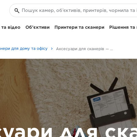
та відео
Об’єктиви
Принтери та сканери
Рішення та
нери для дому та офісу
Аксесуари для сканерів — сканування з мобільних пристроїв
уари для ск