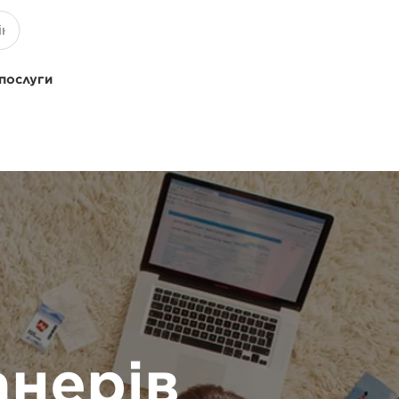
 послуги
анерів