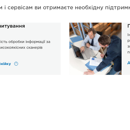
і сервісам ви отримаєте необхідну підтримк
читування
І
р
сть обробки інформації за
з
исокоякісних сканерів
п
Д
інійку