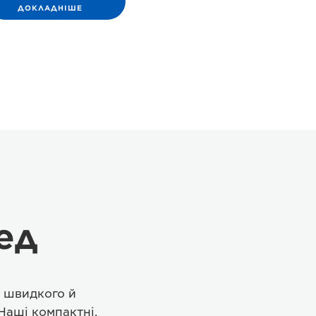
ДОКЛАДНІШЕ
ед
я швидкого й
Наші компактні,