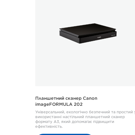
Планшетний сканер Canon
imageFORMULA 202
Універсальний, екологічно безпечний та простий 
використанні настільний планшетний сканер
формату A3, який допомагає підвищити
ефективність.