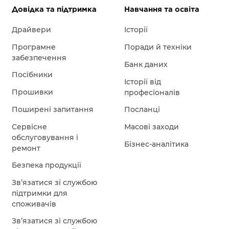
Довідка та підтримка
Навчання та освіта
Драйвери
Історії
Програмне
Поради й техніки
забезпечення
Банк даних
Посібники
Історії від
Прошивки
професіоналів
Поширені запитання
Посланці
Сервісне
Масові заходи
обслуговування і
Бізнес-аналітика
ремонт
Безпека продукції
Зв’язатися зі службою
підтримки для
споживачів
Зв’язатися зі службою