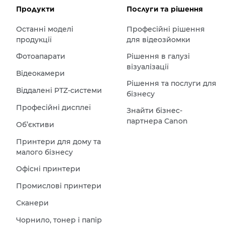
Продукти
Послуги та рішення
Останні моделі
Професійні рішення
продукції
для відеозйомки
Фотоапарати
Рішення в галузі
візуалізації
Відеокамери
Рішення та послуги для
Віддалені PTZ-системи
бізнесу
Професійні дисплеї
Знайти бізнес-
партнера Canon
Об’єктиви
Принтери для дому та
малого бізнесу
Офісні принтери
Промислові принтери
Сканери
Чорнило, тонер і папір