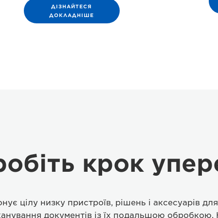
ДІЗНАЙТЕСЯ
ДОКЛАДНІШЕ
робіть крок упер
нує цілу низку пристроїв, рішень і аксесуарів дл
анування документів із їх подальшою обробкою. 