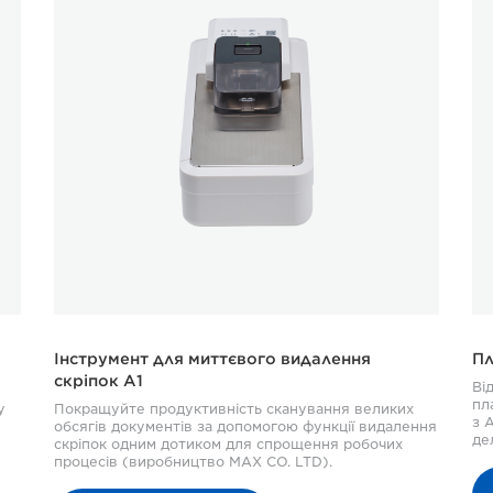
Інструмент для миттєвого видалення
Пл
скріпок A1
Ві
пл
у
Покращуйте продуктивність сканування великих
з 
обсягів документів за допомогою функції видалення
де
скріпок одним дотиком для спрощення робочих
процесів (виробництво MAX CO. LTD).