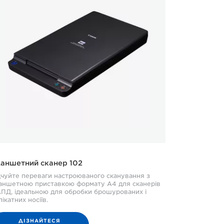
аншетний сканер 102
дчуйте переваги настроюваного сканування з
аншетною приставкою формату A4 для сканерів
АПД, ідеальною для обробки брошурованих і
лікатних носіїв.
ДІЗНАЙТЕСЯ