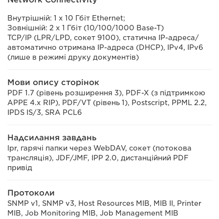
Внутрішній: 1 x 10 Гбіт Ethernet;
Зовнішній: 2 x 1 Гбіт (10/100/1000 Base-T)
TCP/IP (LPR/LPD, сокет 9100), статична IP-адреса/
автоматично отримана IP-адреса (DHCP), IPv4, IPv6
(лише в режимі друку документів)
Мови опису сторінок
PDF 1.7 (рівень розширення 3), PDF-X (з підтримкою
APPE 4.x RIP), PDF/VT (рівень 1), Postscript, PPML 2.2,
IPDS IS/3, SRA PCL6
Надсилання завдань
lpr, гарячі папки через WebDAV, сокет (потокова
трансляція), JDF/JMF, IPP 2.0, дистанційний PDF
привід
Протоколи
SNMP v1, SNMP v3, Host Resources MIB, MIB II, Printer
MIB, Job Monitoring MIB, Job Management MIB