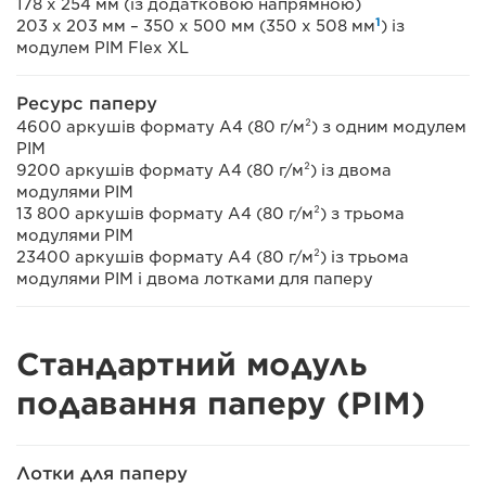
178 х 254 мм (із додатковою напрямною)
1
203 x 203 мм – 350 x 500 мм (350 x 508 мм
) із
модулем PIM Flex XL
Ресурс паперу
4600 аркушів формату A4 (80 г/м²) з одним модулем
PIM
9200 аркушів формату A4 (80 г/м²) із двома
модулями PIM
13 800 аркушів формату A4 (80 г/м²) з трьома
модулями PIM
23400 аркушів формату A4 (80 г/м²) із трьома
модулями PIM і двома лотками для паперу
Стандартний модуль
подавання паперу (PIM)
Лотки для паперу