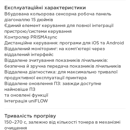
Експлуатаційні характеристики
Вбудована кольорова сенсорна робоча панель
діагоналлю 15 дюймів
Єдиний елемент керування для повної інтеграції
пристрою/системи керування
Контролер PRISMAsync
Дистанційне керування: програми для iOS та Android
Віддалений моніторинг: на комп’ютері через
віддалений інтерфейс
Віддалене зчитування показників лічильників:
безпечна й зручна передача показників лічильників
Віддалена діагностика: для максимально тривалої
продуктивної експлуатації принтера
Віддалене оновлення ПЗ: завжди доступне
найновіше ПЗ
та оновлені функції
Інтеграція uniFLOW
Тривалість прогріву
150–270 с, залежно від кількості тонера в механізмі
очищення