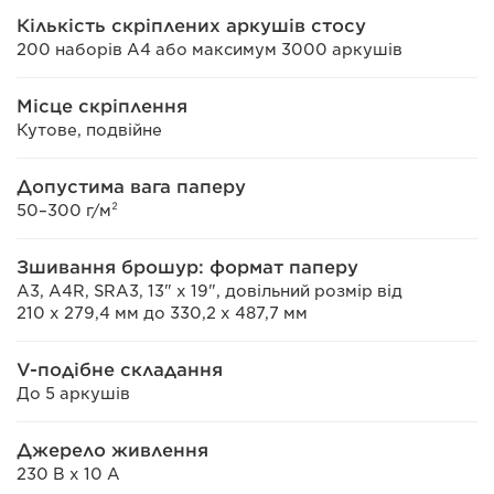
Кількість скріплених аркушів стосу
200 наборів А4 або максимум 3000 аркушів
Місце скріплення
Кутове, подвійне
Допустима вага паперу
50–300 г/м²
Зшивання брошур: формат паперу
A3, A4R, SRA3, 13" x 19", довільний розмір від
210 x 279,4 мм до 330,2 x 487,7 мм
V-подібне складання
До 5 аркушів
Джерело живлення
230 В x 10 A