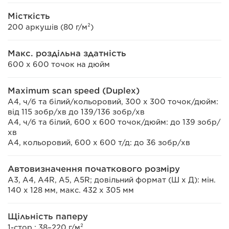
Місткість
200 аркушів (80 г/м²)
Макс. роздільна здатність
600 x 600 точок на дюйм
Maximum scan speed (Duplex)
A4, ч/б та білий/кольоровий, 300 х 300 точок/дюйм:
від 115 зобр/хв до 139/136 зобр/хв
A4, ч/б та білий, 600 х 600 точок/дюйм: до 139 зобр/
хв
A4, кольоровий, 600 х 600 т/д: до 36 зобр/хв
Автовизначення початкового розміру
A3, A4, A4R, A5, A5R; довільний формат (Ш x Д): мін.
140 x 128 мм, макс. 432 x 305 мм
Щільність паперу
1-стор.: 38–220 г/м²