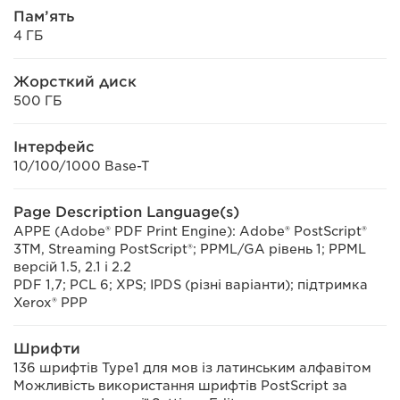
Пам’ять
4 ГБ
Жорсткий диск
500 ГБ
Інтерфейс
10/100/1000 Base-T
Page Description Language(s)
APPE (Adobe® PDF Print Engine): Adobe® PostScript®
3TM, Streaming PostScript®; PPML/GA рівень 1; PPML
версій 1.5, 2.1 і 2.2
PDF 1,7; PCL 6; XPS; IPDS (різні варіанти); підтримка
Xerox® PPP
Шрифти
136 шрифтів Type1 для мов із латинським алфавітом
Можливість використання шрифтів PostScript за