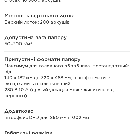
стосах по 3000 аркушів
Місткість верхнього лотка
Верхній лоток: 200 аркушів
Допустима вага паперу
50–300 г/м²
Припустимі формати паперу
Максимум для головного обробника. Нестандартний:
від
140 х 182 мм до 320 х 488 мм, різні формати, з
вкладками та фальцьований
230 В 10 А (другий укладач може живитися від
першого)
Додатково
Інтерфейс DFD для 860 мм і 1002 мм
Габаритні розміри