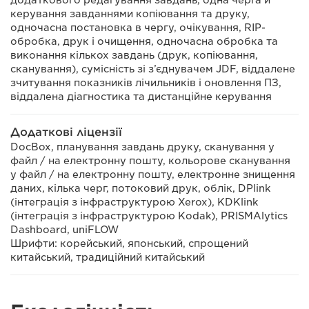
додаткового редагування завдань, одна черга й
керування завданнями копіювання та друку,
одночасна постановка в чергу, очікування, RIP-
обробка, друк і очищення, одночасна обробка та
виконання кількох завдань (друк, копіювання,
сканування), сумісність зі з’єднувачем JDF, віддалене
зчитування показників лічильників і оновлення ПЗ,
віддалена діагностика та дистанційне керування
Додаткові ліцензії
DocBox, планування завдань друку, сканування у
файл / на електронну пошту, кольорове сканування
у файл / на електронну пошту, електронне знищення
даних, кілька черг, потоковий друк, облік, DPlink
(інтеграція з інфраструктурою Xerox), KDKlink
(інтеграція з інфраструктурою Kodak), PRISMAlytics
Dashboard, uniFLOW
Шрифти: корейський, японський, спрощений
китайський, традиційний китайський