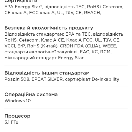
Сертифікати
EPA Energy Star®, відповідність TEC, RoHS і Cetecom,
CE клас A, FCC клас A, UL, TüV, CE, REACH,
Безпека й екологічність продукту
Відповідність стандартам: EPA та TEC, відповідність
RoHS, Cetecom, Клас А CE, Клас А FCC, UL, TüV, CE,
VCCI, ErP, RoHS (Китай), CRDH FDA (США), WEEE,
стандарти екологічної закупівлі, EAC, KC, RCM,
міжнародний стандарт Energy Star
Відповідність іншим стандартам
Розділ 508, EPEAT SILVER, сертифікат De-inkability
Операційна система
Windows 10
Процесор
3,1 ГГц