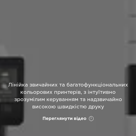
Лінійка звичайних та багатофункціональних
кольорових принтерів, з інтуїтивно
зрозумілим керуванням та надзвичайно
високою швидкістю друку
Переглянути відео