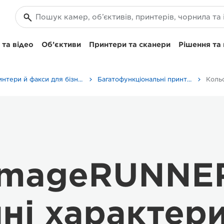
та відео
Об’єктиви
Принтери та сканери
Рішення та
Принтери й факси для бізнесу
Багатофункціональні принтери — універсальні принтери
imageRUNNER
чні характер