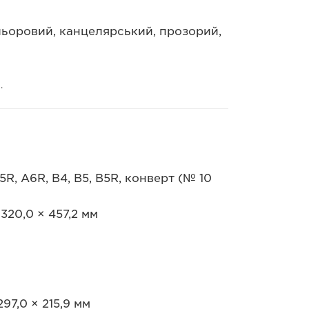
льоровий, канцелярський, прозорий,
.
R, A6R, B4, B5, B5R, конверт (№ 10
320,0 × 457,2 мм
97,0 × 215,9 мм