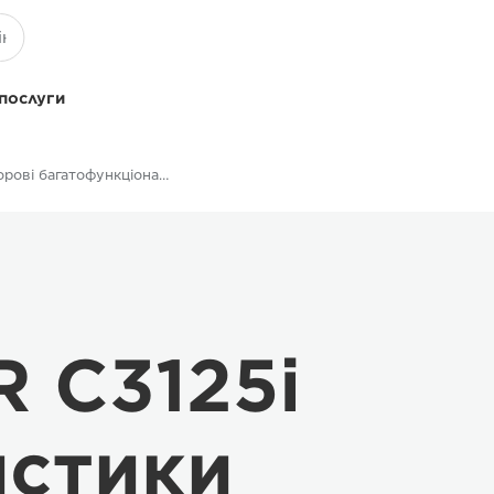
 послуги
Кольорові багатофункціональні принтери
 C3125i
истики