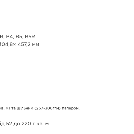
, B4, B5, B5R
304,8× 457,2 мм
кв. м) та щільним (257-300ггм) папером.
д 52 до 220 г кв. м