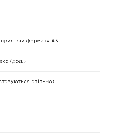
 пристрій формату A3
акс (дод.)
стовуються спільно)