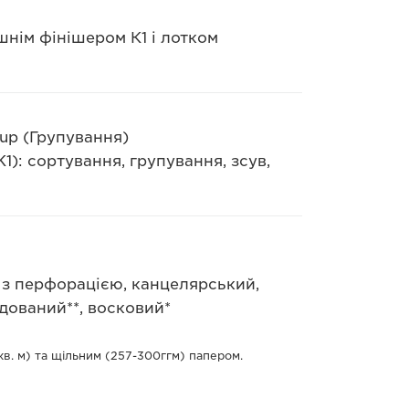
шнім фінішером К1 і лотком
oup (Групування)
): сортування, групування, зсув,
 з перфорацією, канцелярський,
йдований**, восковий*
кв. м) та щільним (257-300ггм) папером.