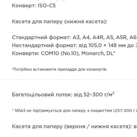
Конверт: ISO-C5
Касета для паперу (нижня касета):
Стандартний формат: A3, A4, A4R, A5, A5R, A6R
Нестандартний формат: від 105,0 × 148 мм до 
Конверти: COM10 (No.10), Monarch, DL*
*Потрібно встановити приладдя для конвертів.
Багатоцільовий лоток: від 52–300 г/м²
* SRA3 не підтримується для паперу з покриттям (257-300 г 
Касета для паперу (верхня / нижня касета): ві