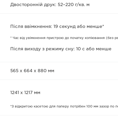
Двосторонній друк: 52–220 г/кв. м
Після ввімкнення: 19 секунд або менше*
* Час від увімкнення пристрою до початку копіювання (без 
Після виходу з режиму сну: 10 с або менше
565 x 664 x 880 мм
1241 x 1217 мм
*З відкритою касетою для паперу потрібен 100 мм зазор по 