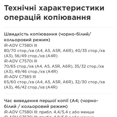
Технічні характеристики
операцій копіювання
Швидкість копіювання (чорно-білий/
кольоровий режим)
iR-ADV C7580i III
80/70 стор./хв (A4, A5, A5R, A6R), 40/35 стор./хв
(A3), 56/49 стор./хв (A4R)
iR-ADV C7570i III
70/65 стор./хв (A4, A5, A5R, A6R), 35/32 стор./хв
(A3), 49/46 стор./хв (A4R)
iR-ADV C7565 III
65/60 стор./хв (A4, A5, A5R, A6R), 32/30 стор./хв
(A3), 46/42 стор./хв (A4R)
Час виведення першої копії (А4; (чорно-
білий / кольоровий режим)
iR-ADV C7580i III: прибл. 4,4/5,4 с або менше