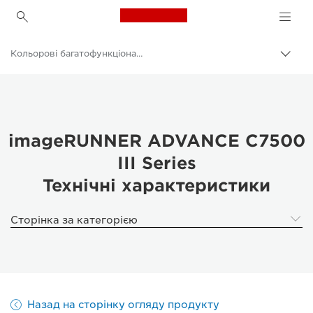
Canon Logo, back to h
Кольорові багатофункціональні принтери
Пере
Brea
Canon
Рішення та послуги
Продукти для бізнесу
imageRUNNER ADVANCE C7500
III Series
Принтери й факси для бізнесу
Технічні характеристики
Багатофункціональні принтери — універсальні принтери
Сторінка за категорією
Назад на сторінку огляду продукту