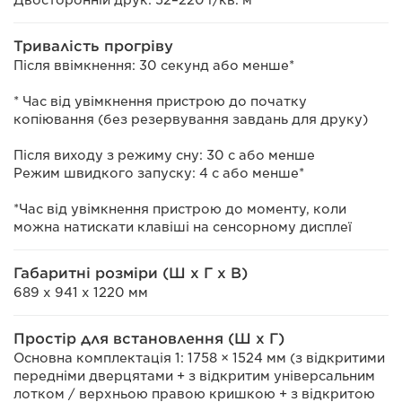
Двосторонній друк: 52–220 г/кв. м
Тривалість прогріву
Після ввімкнення: 30 секунд або менше*
* Час від увімкнення пристрою до початку
копіювання (без резервування завдань для друку)
Після виходу з режиму сну: 30 с або менше
Режим швидкого запуску: 4 с або менше*
*Час від увімкнення пристрою до моменту, коли
можна натискати клавіші на сенсорному дисплеї
Габаритні розміри (Ш x Г x В)
689 x 941 x 1220 мм
Простір для встановлення (Ш x Г)
Основна комплектація 1: 1758 × 1524 мм (з відкритими
передніми дверцятами + з відкритим універсальним
лотком / верхньою правою кришкою + з відкритою