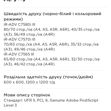
Швидкість друку (чорно-білий і кольоровий
режими)
iR-ADV C7580i III
80/70 стор./хв (A4, A5, A5R, A6R), 40/35 стор./хв
(A3), 56/49 стор./хв (A4R)
iR-ADV C7570i III
70/65 стор./хв (A4, A5, A5R, A6R), 35/32 стор./хв
(A3), 49/46 стор./хв (A4R)
iR-ADV C7565 III
65/60 стор./хв (A4, A5, A5R, A6R), 32/30 стор./хв
(A3), 46/42 стор./хв (A4R)
Роздільна здатність друку (точок/дюйм)
600 x 600, 1200 x 1200 т/д
Мови опису сторінок
Стандарт: UFR II, PCL 6, Genuine Adobe PostScript
Level 3