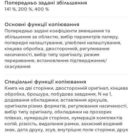
Попередньо задані збільшення
141 %, 200 %, 400 %
Основні функції копіювання
Попередньо задані коефіцієнти зменшення та
збільшення за областю, вибір параметрів паперу,
попередні налаштування, улюблені налаштування,
кінцева обробка, двосторонній, регулювання
насиченості, вибір типу оригіналу, режим
переривання, встановлення підтвердження/
скасування
Спеціальні функції копіювання
Книга на дві сторінки, двосторонній оригінал, кінцева
обробка, брошура, побудова завдання, N на 1,
додавання обкладинки, вставлення аркушів,
оригінали різних форматів, регулювання насиченості,
вибір типу оригіналу, обкладинки на прозорих
плівках, нумерація сторінок, нумерація комплектів
копій, різкість, видалення рамки, захисний водяний
знак, дата друку, зсув, внутрішнє поле сторінки, друк