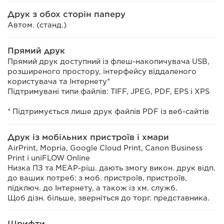
Друк з обох сторін паперу
Автом. (станд.)
Прямий друк
Прямий друк доступний із флеш-накопичувача USB,
розширеного простору, інтерфейсу віддаленого
користувача та Інтернету*
Підтримувані типи файлів: TIFF, JPEG, PDF, EPS і XPS
* Підтримується лише друк файлів PDF із веб-сайтів
Друк із мобільних пристроїв і хмари
AirPrint, Mopria, Google Cloud Print, Canon Business
Print і uniFLOW Online
Низка ПЗ та MEAP-ріш. дають змогу викон. друк відп.
до ваших потреб: з моб. пристроїв, пристроїв,
підключ. до Інтернету, а також із хм. служб.
Щоб дізн. більше, зверніться до торг. представника.
Шрифти