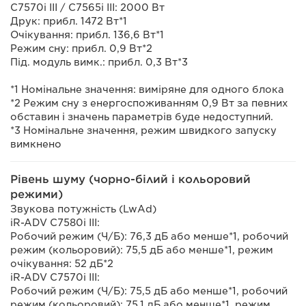
C7570i III / C7565i III: 2000 Вт
Друк: прибл. 1472 Вт*1
Очікування: прибл. 136,6 Вт*1
Режим сну: прибл. 0,9 Вт*2
Під. модуль вимк.: прибл. 0,3 Вт*3
*1 Номінальне значення: виміряне для одного блока
*2 Режим сну з енергоспоживанням 0,9 Вт за певних
обставин і значень параметрів буде недоступний.
*3 Номінальне значення, режим швидкого запуску
вимкнено
Рівень шуму (чорно-білий і кольоровий
режими)
Звукова потужність (LwAd)
iR-ADV C7580i III:
Робочий режим (Ч/Б): 76,3 дБ або менше*1, робочий
режим (кольоровий): 75,5 дБ або менше*1, режим
очікування: 52 дБ*2
iR-ADV C7570i III:
Робочий режим (Ч/Б): 75,5 дБ або менше*1, робочий
режим (кольоровий): 75,1 дБ або менше*1, режим