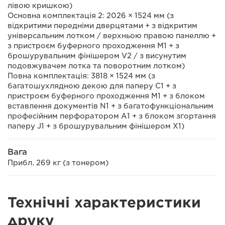
лівою кришкою)
Основна комплектація 2: 2026 × 1524 мм (з
відкритими передніми дверцятами + з відкритим
універсальним лотком / верхньою правою панеллю +
з пристроєм буферного проходження M1 + з
брошурувальним фінішером V2 / з висунутим
подовжувачем лотка та поворотним лотком)
Повна комплектація: 3818 × 1524 мм (з
багатошухлядною декою для паперу C1 + з
пристроєм буферного проходження M1 + з блоком
вставлення документів N1 + з багатофункціональним
професійним перфоратором A1 + з блоком згортання
паперу J1 + з брошурувальним фінішером X1)
Вага
Прибл. 269 кг (з тонером)
Технічні характеристики
друку