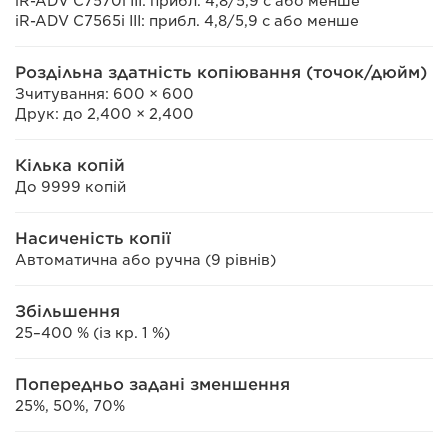
iR-ADV C7570i III: прибл. 4,8/5,9 с або менше
iR-ADV C7565i III: прибл. 4,8/5,9 с або менше
Роздільна здатність копіювання (точок/дюйм)
Зчитування: 600 × 600
Друк: до 2,400 × 2,400
Кілька копій
До 9999 копій
Насиченість копії
Автоматична або ручна (9 рівнів)
Збільшення
25–400 % (із кр. 1 %)
Попередньо задані зменшення
25%, 50%, 70%