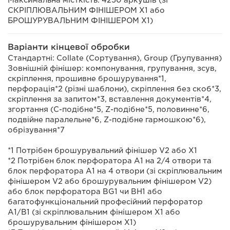
Максимальна місткість: 4250 аркушів (зі
СКРІПЛЮВАЛЬНИМ ФІНІШЕРОМ Х1 або
БРОШУРУВАЛЬНИМ ФІНІШЕРОМ Х1)
Варіанти кінцевої обробки
Стандартні: Collate (Сортування), Group (Групування)
Зовнішній фінішер: компонування, групування, зсув,
скріплення, прошивне брошурування*1,
перфорація*2 (різні шаблони), скріплення без скоб*3,
скріплення за запитом*3, вставлення документів*4,
згортання (C-подібне*5, Z-подібне*5, половинне*6,
подвійне паралельне*6, Z-подібне гармошкою*6),
обрізування*7
*1 Потрібен брошурувальний фінішер V2 або X1
*2 Потрібен блок перфоратора A1 на 2/4 отвори та
блок перфоратора A1 на 4 отвори (зі скріплювальним
фінішером V2 або брошурувальним фінішером V2)
або блок перфоратора BG1 чи BH1 або
багатофункціональний професійний перфоратор
A1/B1 (зі скріплювальним фінішером X1 або
брошурувальним фінішером X1)