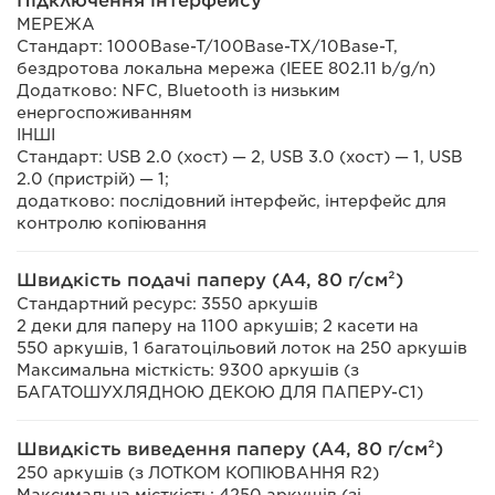
Підключення інтерфейсу
МЕРЕЖА
Стандарт: 1000Base-T/100Base-TX/10Base-T,
бездротова локальна мережа (IEEE 802.11 b/g/n)
Додатково: NFC, Bluetooth із низьким
енергоспоживанням
ІНШІ
Стандарт: USB 2.0 (хост) — 2, USB 3.0 (хост) — 1, USB
2.0 (пристрій) — 1;
додатково: послідовний інтерфейс, інтерфейс для
контролю копіювання
Швидкість подачі паперу (A4, 80 г/см²)
Стандартний ресурс: 3550 аркушів
2 деки для паперу на 1100 аркушів; 2 касети на
550 аркушів, 1 багатоцільовий лоток на 250 аркушів
Максимальна місткість: 9300 аркушів (з
БАГАТОШУХЛЯДНОЮ ДЕКОЮ ДЛЯ ПАПЕРУ-C1)
Швидкість виведення паперу (A4, 80 г/см²)
250 аркушів (з ЛОТКОМ КОПІЮВАННЯ R2)