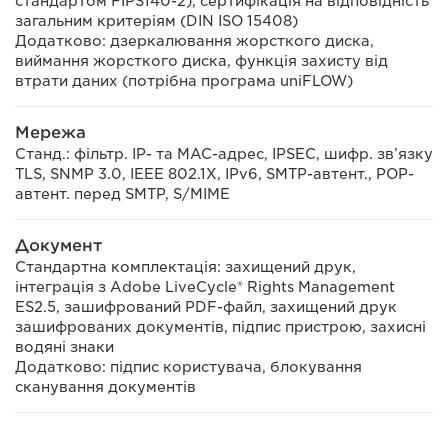
стандартом FIPS140-2), сертифікація на відповідність
загальним критеріям (DIN ISO 15408)
Додатково: дзеркалювання жорсткого диска,
виймання жорсткого диска, функція захисту від
втрати даних (потрібна програма uniFLOW)
Мережа
Станд.: фільтр. IP- та MAC-адрес, IPSEC, шифр. зв’язку
TLS, SNMP 3.0, IEEE 802.1X, IPv6, SMTP-автент., POP-
автент. перед SMTP, S/MIME
Документ
Стандартна комплектація: захищений друк,
інтеграція з Adobe LiveCycle® Rights Management
ES2.5, зашифрований PDF-файл, захищений друк
зашифрованих документів, підпис пристрою, захисні
водяні знаки
Додатково: підпис користувача, блокування
сканування документів