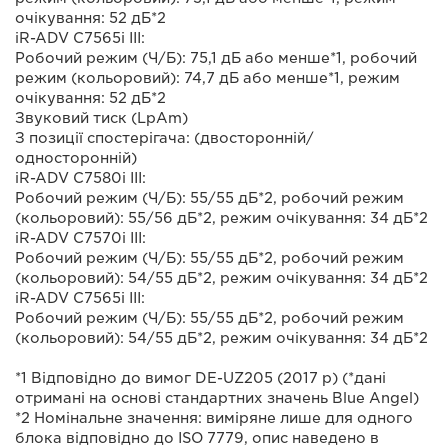
очікування: 52 дБ*2
iR-ADV C7565i III:
Робочий режим (Ч/Б): 75,1 дБ або менше*1, робочий
режим (кольоровий): 74,7 дБ або менше*1, режим
очікування: 52 дБ*2
Звуковий тиск (LpAm)
З позиції спостерігача: (двосторонній/
односторонній)
iR-ADV C7580i III:
Робочий режим (Ч/Б): 55/55 дБ*2, робочий режим
(кольоровий): 55/56 дБ*2, режим очікування: 34 дБ*2
iR-ADV C7570i III:
Робочий режим (Ч/Б): 55/55 дБ*2, робочий режим
(кольоровий): 54/55 дБ*2, режим очікування: 34 дБ*2
iR-ADV C7565i III:
Робочий режим (Ч/Б): 55/55 дБ*2, робочий режим
(кольоровий): 54/55 дБ*2, режим очікування: 34 дБ*2
*1 Відповідно до вимог DE-UZ205 (2017 р) (*дані
отримані на основі стандартних значень Blue Angel)
*2 Номінальне значення: виміряне лише для одного
блока відповідно до ISO 7779, опис наведено в