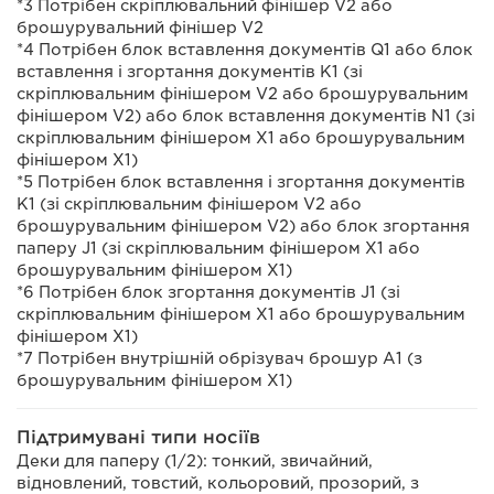
*3 Потрібен скріплювальний фінішер V2 або
брошурувальний фінішер V2
*4 Потрібен блок вставлення документів Q1 або блок
вставлення і згортання документів K1 (зі
скріплювальним фінішером V2 або брошурувальним
фінішером V2) або блок вставлення документів N1 (зі
скріплювальним фінішером X1 або брошурувальним
фінішером X1)
*5 Потрібен блок вставлення і згортання документів
K1 (зі скріплювальним фінішером V2 або
брошурувальним фінішером V2) або блок згортання
паперу J1 (зі скріплювальним фінішером X1 або
брошурувальним фінішером X1)
*6 Потрібен блок згортання документів J1 (зі
скріплювальним фінішером X1 або брошурувальним
фінішером X1)
*7 Потрібен внутрішній обрізувач брошур A1 (з
брошурувальним фінішером X1)
Підтримувані типи носіїв
Деки для паперу (1/2): тонкий, звичайний,
відновлений, товстий, кольоровий, прозорий, з