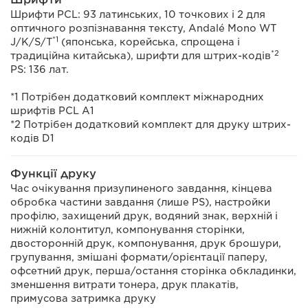
Шрифти PCL: 93 латинських, 10 точкових і 2 для
оптичного розпізнавання тексту, Andalé Mono WT
*1
J/K/S/T
(японська, корейська, спрощена і
*2
традиційна китайська), шрифти для штрих-кодів
PS: 136 лат.
*1 Потрібен додатковий комплект міжнародних
шрифтів PCL А1
*2 Потрібен додатковий комплект для друку штрих-
кодів D1
Функції друку
Час очікування призупиненого завдання, кінцева
обробка частини завдання (лише PS), настройки
профілю, захищений друк, водяний знак, верхній і
нижній колонтитул, компонування сторінки,
двосторонній друк, компонування, друк брошури,
групування, змішані формати/орієнтації паперу,
офсетний друк, перша/остання сторінка обкладинки,
зменшення витрати тонера, друк плакатів,
примусова затримка друку