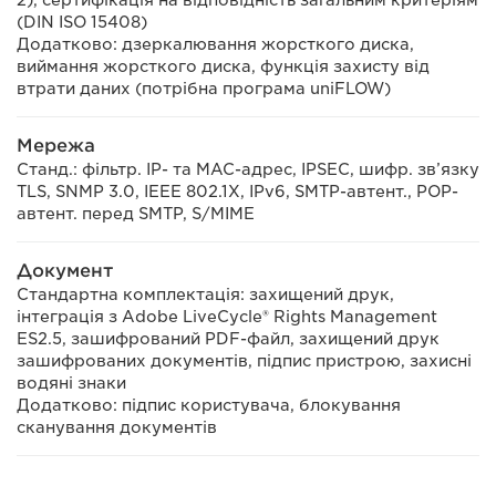
2), сертифікація на відповідність загальним критеріям
(DIN ISO 15408)
Додатково: дзеркалювання жорсткого диска,
виймання жорсткого диска, функція захисту від
втрати даних (потрібна програма uniFLOW)
Мережа
Станд.: фільтр. IP- та MAC-адрес, IPSEC, шифр. зв’язку
TLS, SNMP 3.0, IEEE 802.1X, IPv6, SMTP-автент., POP-
автент. перед SMTP, S/MIME
Документ
Стандартна комплектація: захищений друк,
інтеграція з Adobe LiveCycle® Rights Management
ES2.5, зашифрований PDF-файл, захищений друк
зашифрованих документів, підпис пристрою, захисні
водяні знаки
Додатково: підпис користувача, блокування
сканування документів