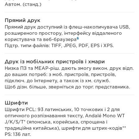
Автом. (станд.)
Прямий друк
Прямий друк доступний із флеш-накопичувача USB,
розширеного простору, інтерфейсу віддаленого
6
користувача та веб-браузера
Підтр. типи файлів: TIFF, JPEG, PDF, EPS і XPS.
Друк із мобільних пристроїв і хмари
Низка ПЗ та MEAP-ріш. дають змогу викон. друк відп.
до ваших потреб: з моб. пристроїв, пристроїв,
підключ. до Інтернету, а також із хм. служб.
Щоб дізн. більше, зверніться до торг. представника.
Шрифти
Шрифти PCL: 93 латинських, 10 точкових і 2 для
оптичного розпізнавання тексту, Andalé Mono WT
J/K/S/T* (японська, корейська, спрощена і
традиційна китайська), шрифти для штрих-кодів**
PS: 136 лат.