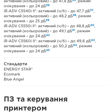
35
активний (кольоровий) – до 47,8 дБ
, режим
36
очікування – до 24 дБ
37
iR-ADV C5540i II*: активний (ч/б) – до 47,7 дБ
,
38
активний (кольоровий) – до 48,2 дБ
, режим
39
очікування – до 25 дБ
40
iR-ADV C5550i II*: активний (ч/б) – до 48,8 дБ
,
41
активний (кольоровий) – до 49,1 дБ
, режим
42
очікування – до 24 дБ
43
iR-ADV C5560i II*: активний (ч/б) – до 49,6 дБ
,
44
активний (кольоровий) – до 50,2 дБ
, режим
45
очікування – до 24 дБ
Стандарти
ENERGY STAR®
Ecomark
Blue Angel
ПЗ та керування
принтером