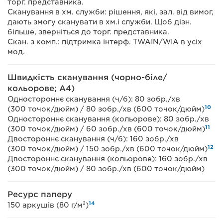
торг. представника.
Сканування в хм. служби: рішення, які, зал. від вимог,
дають змогу сканувати в хм.і служби. Щоб дізн.
більше, зверніться до торг. представника.
Скан. з комп.: підтримка інтерф. TWAIN/WIA в усіх
мод.
Швидкість сканування (чорно-біле/
кольорове; A4)
Одностороннє сканування (ч/б): 80 зобр./хв
10
(300 точок/дюйм) / 80 зобр./хв (600 точок/дюйм)
Одностороннє сканування (кольорове): 80 зобр./хв
11
(300 точок/дюйм) / 60 зобр./хв (600 точок/дюйм)
Двостороннє сканування (ч/б): 160 зобр./хв
12
(300 точок/дюйм) / 150 зобр./хв (600 точок/дюйм)
Двостороннє сканування (кольорове): 160 зобр./хв
(300 точок/дюйм) / 80 зобр./хв (600 точок/дюйм)
Ресурс паперу
14
150 аркушів (80 г/м²)