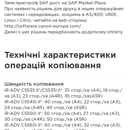
Типи пристроїв SAP дост. на SAP Market Place.
Про наявність рішень для друку в інших операційних
системах і середовищах, зокрема в AS/400, UNIX,
Linux і Citrix, читайте на веб-сторінці
http://software.canon-europe.com/.
Деякі з цих рішень передбачають додаткову оплату.
Технічні характеристики
операцій копіювання
Швидкість копіювання
iR-ADV C5535 II*/C5535i II*: 35 стор./хв (A4), 18 стор./
хв (A3), 23 стор./хв (A4R), 35 стор./хв(A5R)
iR-ADV C5540i II*: 40 стор./хв (A4), 22 стор./хв (A3),
24 стор./хв (A4R), 40 стор./хв (A5R)
iR-ADV C5550i II*: 50 стор./хв (A4), 27 стор./хв (A3),
30 стор./хв (A4R), 50 стор./хв (A5R)
iR-ADV C5560i II*: 60 стор./хв (A4), 32 стор./хв (A3),