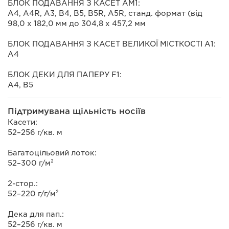
БЛОК ПОДАВАННЯ З КАСЕТ AM1:
A4, A4R, A3, B4, B5, B5R, A5R, станд. формат (від
98,0 х 182,0 мм до 304,8 х 457,2 мм
БЛОК ПОДАВАННЯ З КАСЕТ ВЕЛИКОЇ МІСТКОСТІ А1:
A4
БЛОК ДЕКИ ДЛЯ ПАПЕРУ F1:
A4, B5
Підтримувана щільність носіїв
Касети:
52–256 г/кв. м
Багатоцільовий лоток:
52–300 г/м²
2-стор.:
52–220 г/г/м²
Дека для пап.:
52–256 г/кв. м