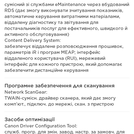
сумісний зі службами eMaintenance через вбудований
RDS (дає змогу виконувати зчитування показників,
автоматичне керування витратними матеріалами,
віддалену діагностику та звітування для
постачальників послуг для ефективного, швидкого й
активного обслуговування)
Content Delivery System:
забезпечує віддалене розповсюдження прошивок,
параметрів iR і програм MEAP; інтерфейс
віддаленого користувача (RUI), мережевий
інтерфейс для кожного пристрою, який допомагає
забезпечити дистанційне керування
Програмне забезпечення для сканування
Network ScanGear:
TWAIN-сумісн. драйвер сканера, який дає змогу
комп’ют., підключ. до мережі, скан. з пристрою
Засоби оптимізації
Canon Driver Configuration Tool:
служб. прогр. для змін. завод. настр. за замовч. для