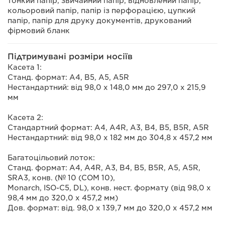
тонкий папір, звичайний папір, відновлений папір,
кольоровий папір, папір із перфорацією, цупкий
папір, папір для друку документів, друкований
фірмовий бланк
Підтримувані розміри носіїв
Касета 1:
Станд. формат: A4, B5, A5, A5R
Нестандартний: від 98,0 x 148,0 мм до 297,0 x 215,9
мм
Касета 2:
Стандартний формат: A4, A4R, A3, B4, B5, B5R, A5R
Нестандартний: від 98,0 х 182 мм до 304,8 х 457,2 мм
Багатоцільовий лоток:
Станд. формат: A4, A4R, A3, B4, B5, B5R, A5, A5R,
SRA3, конв. (№ 10 (COM 10),
Monarch, ISO-C5, DL), конв. нест. формату (від 98,0 х
98,4 мм до 320,0 х 457,2 мм)
Дов. формат: від. 98,0 х 139,7 мм до 320,0 х 457,2 мм