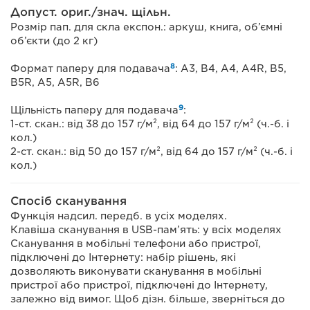
Допуст. ориг./знач. щільн.
Розмір пап. для скла експон.: аркуш, книга, об’ємні
об’єкти (до 2 кг)
8
Формат паперу для подавача
: A3, B4, A4, A4R, B5,
B5R, A5, A5R, B6
9
Щільність паперу для подавача
:
1-ст. скан.: від 38 до 157 г/м², від 64 до 157 г/м² (ч.-б. і
кол.)
2-ст. скан.: від 50 до 157 г/м², від 64 до 157 г/м² (ч.-б. і
кол.)
Спосіб сканування
Функція надсил. передб. в усіх моделях.
Клавіша сканування в USB-пам’ять: у всіх моделях
Сканування в мобільні телефони або пристрої,
підключені до Інтернету: набір рішень, які
дозволяють виконувати сканування в мобільні
пристрої або пристрої, підключені до Інтернету,
залежно від вимог. Щоб дізн. більше, зверніться до