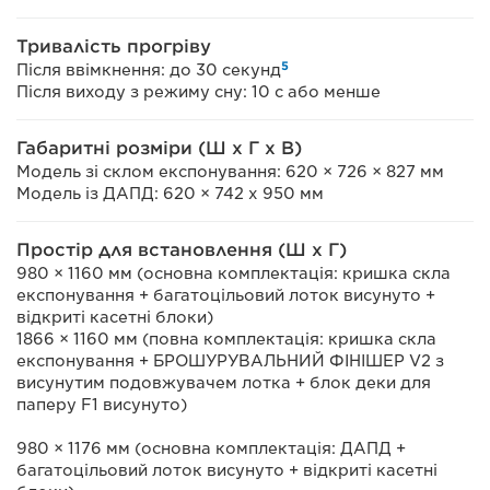
Тривалість прогріву
5
Після ввімкнення: до 30 секунд
Після виходу з режиму сну: 10 с або менше
Габаритні розміри (Ш x Г x В)
Модель зі склом експонування: 620 × 726 × 827 мм
Модель із ДАПД: 620 × 742 х 950 мм
Простір для встановлення (Ш x Г)
980 × 1160 мм (основна комплектація: кришка скла
експонування + багатоцільовий лоток висунуто +
відкриті касетні блоки)
1866 × 1160 мм (повна комплектація: кришка скла
експонування + БРОШУРУВАЛЬНИЙ ФІНІШЕР V2 з
висунутим подовжувачем лотка + блок деки для
паперу F1 висунуто)
980 × 1176 мм (основна комплектація: ДАПД +
багатоцільовий лоток висунуто + відкриті касетні