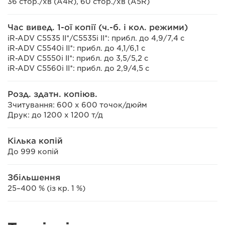
36 стор./хв (A4R), 60 стор./хв (A5R)
Час вивед. 1-ої копії (ч.-б. і кол. режими)
iR-ADV C5535 II*/C5535i II*: прибл. до 4,9/7,4 с
iR-ADV C5540i II*: прибл. до 4,1/6,1 с
iR-ADV C5550i II*: прибл. до 3,5/5,2 с
iR-ADV C5560i II*: прибл. до 2,9/4,5 с
Розд. здатн. копіюв.
Зчитування: 600 x 600 точок/дюйм
Друк: до 1200 x 1200 т/д
Кілька копій
До 999 копій
Збільшення
25–400 % (із кр. 1 %)