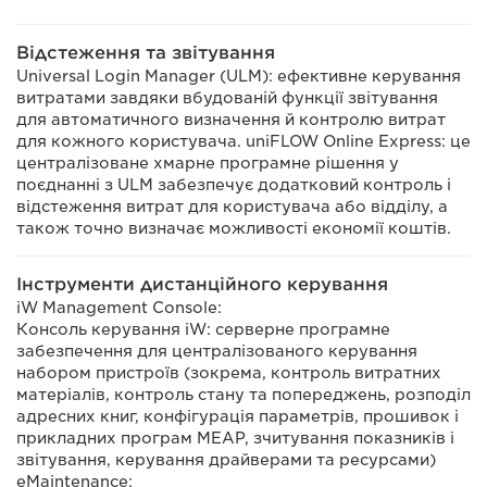
Відстеження та звітування
Universal Login Manager (ULM): ефективне керування
витратами завдяки вбудованій функції звітування
для автоматичного визначення й контролю витрат
для кожного користувача. uniFLOW Online Express: це
централізоване хмарне програмне рішення у
поєднанні з ULM забезпечує додатковий контроль і
відстеження витрат для користувача або відділу, а
також точно визначає можливості економії коштів.
Інструменти дистанційного керування
iW Management Console:
Консоль керування iW: серверне програмне
забезпечення для централізованого керування
набором пристроїв (зокрема, контроль витратних
матеріалів, контроль стану та попереджень, розподіл
адресних книг, конфігурація параметрів, прошивок і
прикладних програм MEAP, зчитування показників і
звітування, керування драйверами та ресурсами)
eMaintenance: