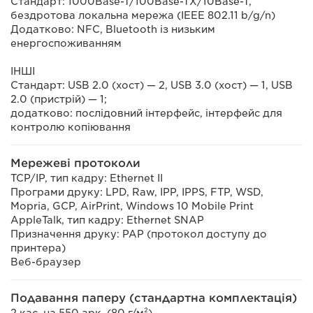
Стандарт: 1000Base-T/100Base-TX/10Base-T,
бездротова локальна мережа (IEEE 802.11 b/g/n)
Додатково: NFC, Bluetooth із низьким
енергоспоживанням
ІНШІ
Стандарт: USB 2.0 (хост) — 2, USB 3.0 (хост) — 1, USB
2.0 (пристрій) — 1;
додатково: послідовний інтерфейс, інтерфейс для
контролю копіювання
Мережеві протоколи
TCP/IP, тип кадру: Ethernet II
Програми друку: LPD, Raw, IPP, IPPS, FTP, WSD,
Mopria, GCP, AirPrint, Windows 10 Mobile Print
AppleTalk, тип кадру: Ethernet SNAP
Призначення друку: PAP (протокол доступу до
принтера)
Веб-браузер
Подавання паперу (стандартна комплектація)