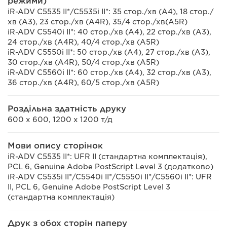
режими)
iR-ADV C5535 II*/C5535i II*: 35 стор./хв (A4), 18 стор./
хв (A3), 23 стор./хв (A4R), 35/4 стор./хв(A5R)
iR-ADV C5540i II*: 40 стор./хв (A4), 22 стор./хв (A3),
24 стор./хв (A4R), 40/4 стор./хв (A5R)
iR-ADV C5550i II*: 50 стор./хв (A4), 27 стор./хв (A3),
30 стор./хв (A4R), 50/4 стор./хв (A5R)
iR-ADV C5560i II*: 60 стор./хв (A4), 32 стор./хв (A3),
36 стор./хв (A4R), 60/5 стор./хв (A5R)
Роздільна здатність друку
600 x 600, 1200 x 1200 т/д
Мови опису сторінок
iR-ADV C5535 II*: UFR II (стандартна комплектація),
PCL 6, Genuine Adobe PostScript Level 3 (додатково)
iR-ADV C5535i II*/C5540i II*/C5550i II*/C5560i II*: UFR
II, PCL 6, Genuine Adobe PostScript Level 3
(стандартна комплектація)
Друк з обох сторін паперу