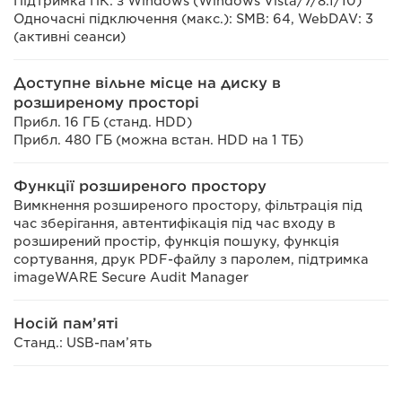
Підтримка ПК: з Windows (Windows Vista/7/8.1/10)
Одночасні підключення (макс.): SMB: 64, WebDAV: 3
(активні сеанси)
Доступне вільне місце на диску в
розширеному просторі
Прибл. 16 ГБ (станд. HDD)
Прибл. 480 ГБ (можна встан. HDD на 1 ТБ)
Функції розширеного простору
Вимкнення розширеного простору, фільтрація під
час зберігання, автентифікація під час входу в
розширений простір, функція пошуку, функція
сортування, друк PDF-файлу з паролем, підтримка
imageWARE Secure Audit Manager
Носій пам’яті
Станд.: USB-пам’ять