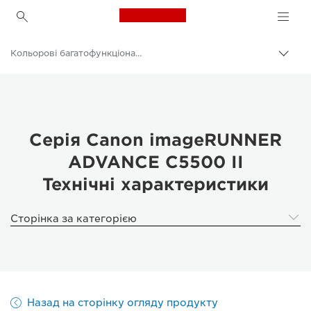
Canon Logo, back to h
Кольорові багатофункціональні принтери
Пере
Brea
Canon
Рішення та послуги
Продукти для бізнесу
Серія Canon imageRUNNER
ADVANCE C5500 II
Принтери й факси для бізнесу
Технічні характеристики
Багатофункціональні принтери — універсальні принтери
Сторінка за категорією
Назад на сторінку огляду продукту