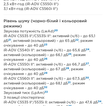
2,5 кВт-год (iR-ADV C5550i II*)
3,1 кВт-год (iR-ADV C5560i II*)
Рівень шуму (чорно-білий і кольоровий
режими)
20
Звукова потужність (LwAd)
iR-ADV C5535 II*/C5535i II*: активний (ч/б) – до 65,1
21
22
дБ
, активний (кольоровий) – до 65 дБ
, режим
23
очікування – до 40 дБ
24
iR-ADV C5540i II*: активний (ч/б) – до 65,6 дБ
,
25
активний (кольоровий) – до 66,1 дБ
, режим
26
очікування – до 40 дБ
27
iR-ADV C5550i II*: активний (ч/б) – до 66,7 дБ
,
28
активний (кольоровий) – до 67 дБ
, режим
29
очікування – до 40 дБ
30
iR-ADV C5560i II*: активний (ч/б) – до 67,5 дБ
,
31
активний (кольоровий) – до 68,1 дБ
, режим
32
очікування – до 40 дБ
33
Звуковий тиск (LpAm)
З позиції спостерігача:
34
iR-ADV C5535 II*/5535i II: активний (ч/б) – до 47,6 дБ
,