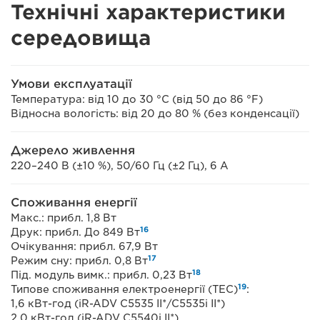
Технічні характеристики
середовища
Умови експлуатації
Температура: від 10 до 30 °C (від 50 до 86 °F)
Відносна вологість: від 20 до 80 % (без конденсації)
Джерело живлення
220–240 В (±10 %), 50/60 Гц (±2 Гц), 6 А
Споживання енергії
Макс.: прибл. 1,8 Вт
16
Друк: прибл. До 849 Вт
Очікування: прибл. 67,9 Вт
17
Режим сну: прибл. 0,8 Вт
18
Під. модуль вимк.: прибл. 0,23 Вт
19
Типове споживання електроенергії (TEC)
:
1,6 кВт-год (iR-ADV C5535 II*/C5535i II*)
2,0 кВт-год (iR-ADV C5540i II*)