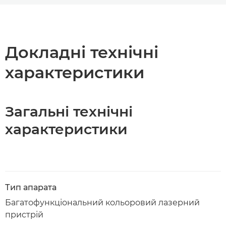
Огляд
Підтримка
Докладні технічні
характеристики
Завантажити PDF
Загальні технічні
характеристики
Тип апарата
Багатофункціональний кольоровий лазерний
пристрій