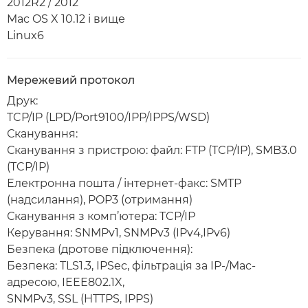
2012R2 / 2012
Mac OS X 10.12 і вище
Linux6
Мережевий протокол
Друк:
TCP/IP (LPD/Port9100/IPP/IPPS/WSD)
Сканування:
Сканування з пристрою: файл: FTP (TCP/IP), SMB3.0
(TCP/IP)
Електронна пошта / інтернет-факс: SMTP
(надсилання), POP3 (отримання)
Сканування з комп’ютера: TCP/IP
Керування: SNMPv1, SNMPv3 (IPv4,IPv6)
Безпека (дротове підключення):
Безпека: TLS1.3, IPSec, фільтрація за IP-/Mac-
адресою, IEEE802.1X,
SNMPv3, SSL (HTTPS, IPPS)