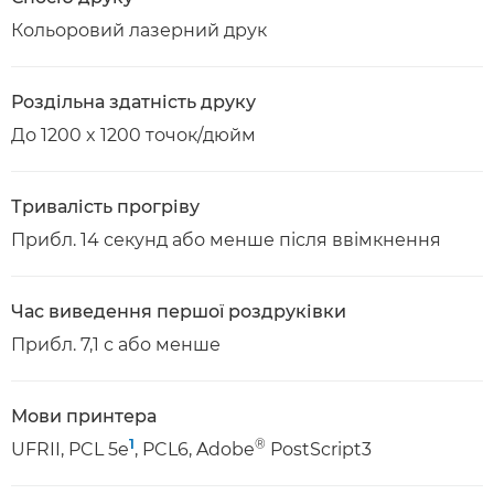
Кольоровий лазерний друк
Роздільна здатність друку
До 1200 x 1200 точок/дюйм
Тривалість прогріву
Прибл. 14 секунд або менше після ввімкнення
Час виведення першої роздруківки
Прибл. 7,1 с або менше
Мови принтера
1
®
UFRII, PCL 5e
, PCL6, Adobe
PostScript3