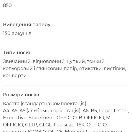
850
Виведення паперу
150 аркушів
Типи носія
Звичайний, відновлений, цупкий, тонкий,
кольоровий і глянсовий папір, етикетки, листівки,
конверти
Розміри носіїв
Касета (стандартна комплектація):
A4, A5, A5 (альбомна орієнтація), A6, B5, Legal, Letter,
Executive, Statement, OFFICIO, B-OFFICIO, M-
OFFICIO, GLTR, GLGL, Foolscap, 16K, OFFICIO,
конверти (COM10, DL, C5, Monarch), нестандартні