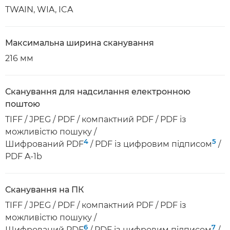
TWAIN, WIA, ICA
Максимальна ширина сканування
216 мм
Сканування для надсилання електронною
поштою
TIFF / JPEG / PDF / компактний PDF / PDF із
можливістю пошуку /
4
5
Шифрований PDF
/ PDF із цифровим підписом
/
PDF A-1b
Сканування на ПК
TIFF / JPEG / PDF / компактний PDF / PDF із
можливістю пошуку /
6
7
Шифрований PDF
/ PDF із цифровим підписом
/