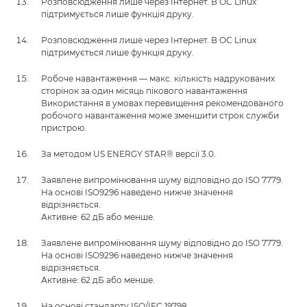
Розповсюдження лише через Інтернет. В ОС Linux
підтримується лише функція друку.
Розповсюдження лише через Інтернет. В ОС Linux
підтримується лише функція друку.
Робоче навантаження — макс. кількість надрукованих
сторінок за один місяць пікового навантаження
Використання в умовах перевищення рекомендованого
робочого навантаження може зменшити строк служби
пристрою.
За методом US ENERGY STAR® версії 3.0.
Заявлене випромінювання шуму відповідно до ISO 7779.
На основі ISO9296 наведено нижче значення
відрізняється.
Активне: 62 дБ або менше.
Заявлене випромінювання шуму відповідно до ISO 7779.
На основі ISO9296 наведено нижче значення
відрізняється.
Активне: 62 дБ або менше.
На основі стандарту ISO/IEC 19798.