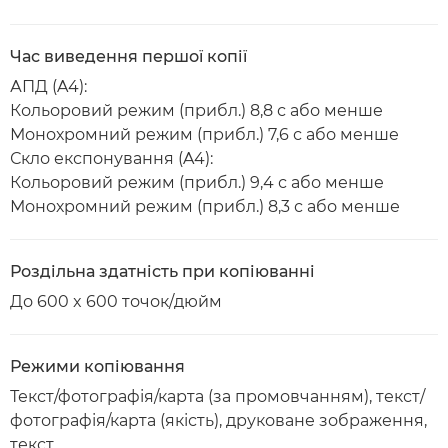
Час виведення першої копії
АПД (A4):
Кольоровий режим (прибл.) 8,8 с або менше
Монохромний режим (прибл.) 7,6 с або менше
Скло експонування (A4):
Кольоровий режим (прибл.) 9,4 с або менше
Монохромний режим (прибл.) 8,3 с або менше
Роздільна здатність при копіюванні
До 600 x 600 точок/дюйм
Режими копіювання
Текст/фотографія/карта (за промовчанням), текст/
фотографія/карта (якість), друковане зображення,
текст