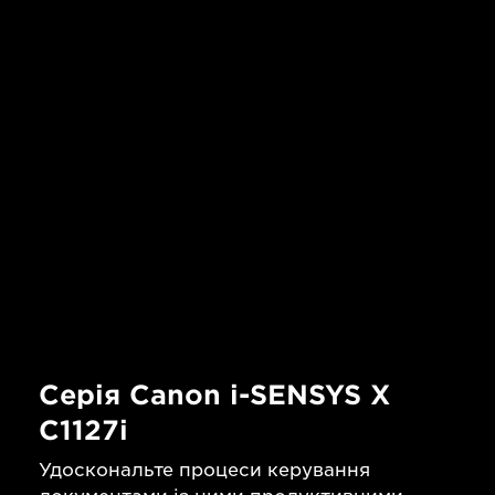
Серія Canon i-SENSYS X
C1127i
Удоскональте процеси керування