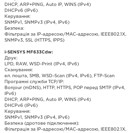
DHCP, ARP+PING, Auto IP, WINS (IPv4)
DHCPv6 (IPv6)
Керування:
SNMPv1, SNMPv3 (IPv4, IPv6)
Безпека:
Фільтрація за IP-адресою/MAC-адресою, IEEE802.1X,
SNMPv3, SSL (HTTPS, IPPS)
i-SENSYS MF633Cdw:
Друк:
LPD, RAW, WSD-Print (IPv4, IPv6)
Сканування:
ел. пошта, SMB, WSD-Scan (IPv4, IPv6), FTP-Scan
Програмні служби TCP/IP:
Bonjour (mDNS), HTTP, HTTPS, POP перед SMTP (IPv4,
IPv6)
DHCP, ARP+PING, Auto IP, WINS (IPv4)
DHCPv6 (IPv6)
Керування:
SNMPv1, SNMPv3 (IPv4, IPv6)
Безпека (дротове підключення):
Фільтрація за IP-адресою/MAC-адресою, IEEE802.1X,