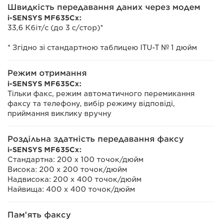
Швидкість передавання даних через модем
i-SENSYS MF635Cx:
33,6 Кбіт/с (до 3 с/стор)*
* Згідно зі стандартною таблицею ITU-T № 1 дюйм
Режим отримання
i-SENSYS MF635Cx:
Тільки факс, режим автоматичного перемикання
факсу та телефону, вибір режиму відповіді,
приймання виклику вручну
Роздільна здатність передавання факсу
i-SENSYS MF635Cx:
Стандартна: 200 x 100 точок/дюйм
Висока: 200 x 200 точок/дюйм
Надвисока: 200 x 400 точок/дюйм
Найвища: 400 x 400 точок/дюйм
Пам’ять факсу