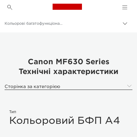
Canon Logo, back to h
Кольорові багатофункціональні принтери
Пере
Brea
Canon
Рішення та послуги
Продукти для бізнесу
Canon MF630 Series
Технічні характеристики
Принтери й факси для бізнесу
Багатофункціональні принтери — універсальні принтери
Сторінка за категорією
Тип
Кольоровий БФП A4