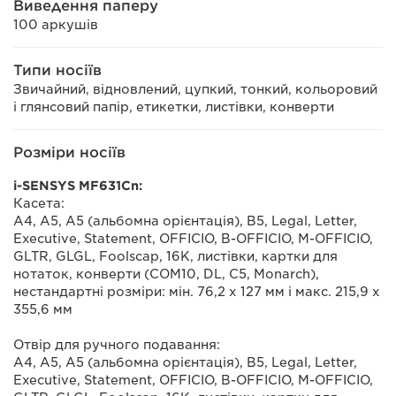
Виведення паперу
100 аркушів
Типи носіїв
Звичайний, відновлений, цупкий, тонкий, кольоровий
і глянсовий папір, етикетки, листівки, конверти
Розміри носіїв
i-SENSYS MF631Cn:
Касета:
A4, A5, A5 (альбомна орієнтація), B5, Legal, Letter,
Executive, Statement, OFFICIO, B-OFFICIO, M-OFFICIO,
GLTR, GLGL, Foolscap, 16K, листівки, картки для
нотаток, конверти (COM10, DL, C5, Monarch),
нестандартні розміри: мін. 76,2 x 127 мм і макс. 215,9 x
355,6 мм
Отвір для ручного подавання:
A4, A5, A5 (альбомна орієнтація), B5, Legal, Letter,
Executive, Statement, OFFICIO, B-OFFICIO, M-OFFICIO,