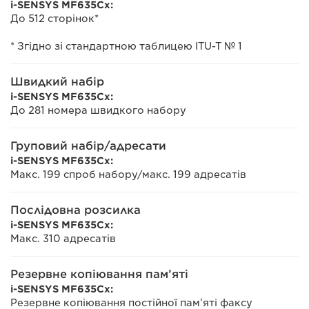
i-SENSYS MF635Cx:
До 512 сторінок*
* Згідно зі стандартною таблицею ITU-T № 1
Швидкий набір
i-SENSYS MF635Cx:
До 281 номера швидкого набору
Груповий набір/адресати
i-SENSYS MF635Cx:
Макс. 199 спроб набору/макс. 199 адресатів
Послідовна розсилка
i-SENSYS MF635Cx:
Макс. 310 адресатів
Резервне копіювання пам’яті
i-SENSYS MF635Cx:
Резервне копіювання постійної пам’яті факсу