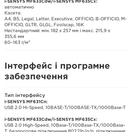
i-SENSYS MF633Cdw/i-SENSYS MF635Cx:
автоматично
Касета:
A4, B5, Legal, Letter, Executive, OFFICIO, B-OFFICIO, M-
OFFICIO, GLTR, GLGL, Foolscap, 16K
Нестандартний: мін. 182 x 257 мм і макс. 215,9 x
355,6 мм
60–163 г/м²
Інтерфейс і програмне
забезпечення
Тип інтерфейсу
i-SENSYS MF631Cn:
USB 2.0 Hi-Speed, 10BASE-T/100BASE-TX/1000Base-T
i-SENSYS MF633Cdw/i-SENSYS MF635Cx:
USB 2.0 High-Speed, 10Base-T/100Base-TX/1000Base-
T, бездротове підключення 802.11b/g/n, підключення