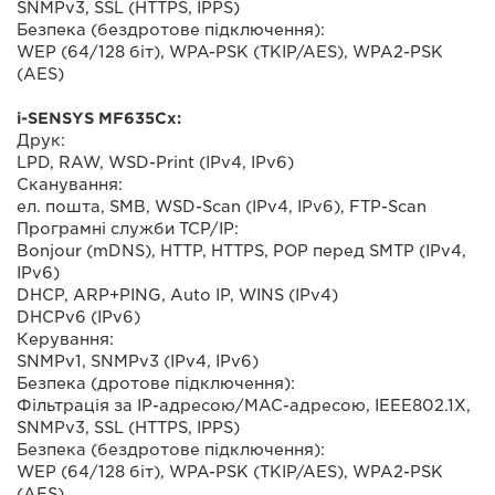
SNMPv3, SSL (HTTPS, IPPS)
Безпека (бездротове підключення):
WEP (64/128 біт), WPA-PSK (TKIP/AES), WPA2-PSK
(AES)
i-SENSYS MF635Cx:
Друк:
LPD, RAW, WSD-Print (IPv4, IPv6)
Сканування:
ел. пошта, SMB, WSD-Scan (IPv4, IPv6), FTP-Scan
Програмні служби TCP/IP:
Bonjour (mDNS), HTTP, HTTPS, POP перед SMTP (IPv4,
IPv6)
DHCP, ARP+PING, Auto IP, WINS (IPv4)
DHCPv6 (IPv6)
Керування:
SNMPv1, SNMPv3 (IPv4, IPv6)
Безпека (дротове підключення):
Фільтрація за IP-адресою/MAC-адресою, IEEE802.1X,
SNMPv3, SSL (HTTPS, IPPS)
Безпека (бездротове підключення):
WEP (64/128 біт), WPA-PSK (TKIP/AES), WPA2-PSK
(AES)