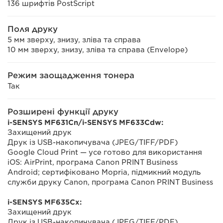
136 шрифтів PostScript
Поля друку
5 мм зверху, знизу, зліва та справа
10 мм зверху, знизу, зліва та справа (Envelope)
Режим заощадження тонера
Так
Розширені функції друку
i-SENSYS MF631Cn/i-SENSYS MF633Cdw:
Захищений друк
Друк із USB-накопичувача (JPEG/TIFF/PDF)
Google Cloud Print — усе готово для використання
iOS: AirPrint, програма Canon PRINT Business
Android; сертифіковано Mopria, підмикний модуль
служби друку Canon, програма Canon PRINT Business
i-SENSYS MF635Cx:
Захищений друк
Друк із USB-накопичувача (JPEG/TIFF/PDF)