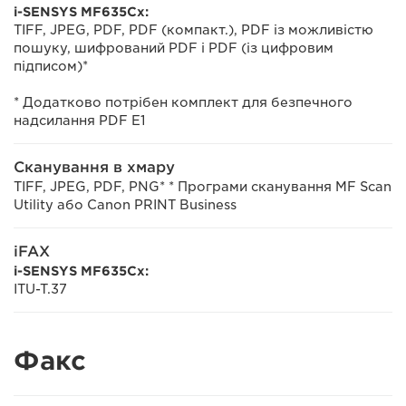
i-SENSYS MF635Cx:
TIFF, JPEG, PDF, PDF (компакт.), PDF із можливістю
пошуку, шифрований PDF і PDF (із цифровим
підписом)*
* Додатково потрібен комплект для безпечного
надсилання PDF E1
Сканування в хмару
TIFF, JPEG, PDF, PNG* * Програми сканування MF Scan
Utility або Canon PRINT Business
iFAX
i-SENSYS MF635Cx:
ITU-T.37
Факс