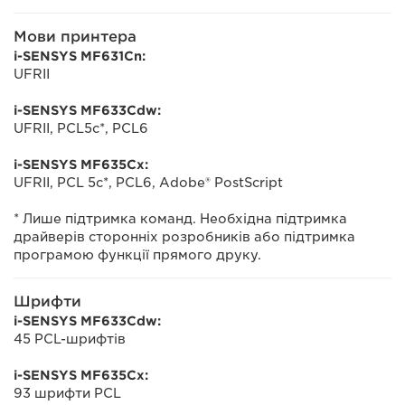
Мови принтера
i-SENSYS MF631Cn:
UFRII
i-SENSYS MF633Cdw:
UFRII, PCL5c*, PCL6
i-SENSYS MF635Cx:
UFRII, PCL 5c*, PCL6, Adobe® PostScript
* Лише підтримка команд. Необхідна підтримка
драйверів сторонніх розробників або підтримка
програмою функції прямого друку.
Шрифти
i-SENSYS MF633Cdw:
45 PCL-шрифтів
i-SENSYS MF635Cx:
93 шрифти PCL