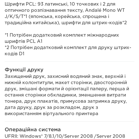
Шрифти PCL: 93 латинські, 10 точкових і 2 для
оптичного розпізнавання тексту, Andalé Mono WT
J/K/S/T*1 (японська, корейська, спрощена і
традиційна китайська), шрифти для штрих-кодів*2
*1 Потрібен додатковий комплект міжнародних
шрифтів PCL А1
*2 Потрібен додатковий комплект для друку штрих-
кодів D1
Функції друку
Захищений друк, захисний водяний знак, верхній і
нижній колонтитули, макет сторінки, двосторонній
друк, змішані формати й орієнтації паперу, перша й
остання сторінки обкладинки, зменшення витрати
тонера, друк плакатів, примусова затримка друку,
дата друку, друк за розкладом, друк з
використанням віртуального принтера
Операційна система
UFRII: Windows® 7/8.1/10/Server 2008 /Server 2008