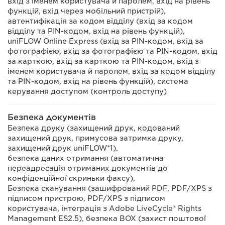
вхід з іменем користувача й паролем, вхід на рівень
функцій, вхід через мобільний пристрій),
автентифікація за кодом відділу (вхід за кодом
відділу та PIN-кодом, вхід на рівень функцій),
uniFLOW Online Express (вхід за PIN-кодом, вхід за
фотографією, вхід за фотографією та PIN-кодом, вхід
за карткою, вхід за карткою та PIN-кодом, вхід з
іменем користувача й паролем, вхід за кодом відділу
та PIN-кодом, вхід на рівень функцій), система
керування доступом (контроль доступу)
Безпека документів
Безпека друку (захищений друк, кодований
захищений друк, примусова затримка друку,
захищений друк uniFLOW*1),
безпека даних отримання (автоматична
переадресація отриманих документів до
конфіденційної скриньки факсу),
Безпека сканування (зашифрований PDF, PDF/XPS з
підписом пристрою, PDF/XPS з підписом
користувача, інтеграція з Adobe LiveCycle® Rights
Management ES2.5), безпека BOX (захист поштової