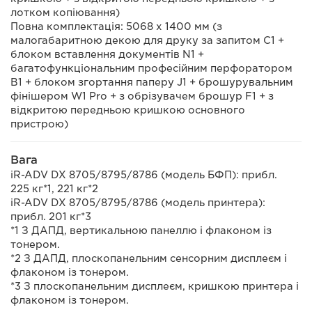
лотком копіювання)
Повна комплектація: 5068 x 1400 мм (з
малогабаритною декою для друку за запитом С1 +
блоком вставлення документів N1 +
багатофункціональним професійним перфоратором
B1 + блоком згортання паперу J1 + брошурувальним
фінішером W1 Pro + з обрізувачем брошур F1 + з
відкритою передньою кришкою основного
пристрою)
Вага
iR-ADV DX 8705/8795/8786 (модель БФП): прибл.
225 кг*1, 221 кг*2
iR-ADV DX 8705/8795/8786 (модель принтера):
прибл. 201 кг*3
*1 З ДАПД, вертикальною панеллю і флаконом із
тонером.
*2 З ДАПД, плоскопанельним сенсорним дисплеєм і
флаконом із тонером.
*3 З плоскопанельним дисплеєм, кришкою принтера і
флаконом із тонером.