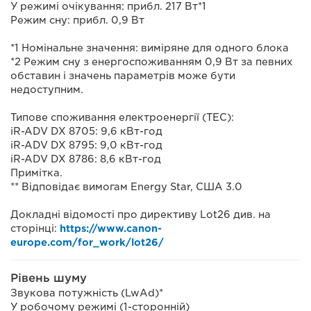
У режимі очікування: прибл. 217 Вт*1
Режим сну: прибл. 0,9 Вт
*1 Номінальне значення: виміряне для одного блока
*2 Режим сну з енергоспоживанням 0,9 Вт за певних
обставин і значень параметрів може бути
недоступним.
Типове споживання електроенергії (TEC):
iR-ADV DX 8705: 9,6 кВт-год
iR-ADV DX 8795: 9,0 кВт-год
iR-ADV DX 8786: 8,6 кВт-год
Примітка.
** Відповідає вимогам Energy Star, США 3.0
Докладні відомості про директиву Lot26 див. на
сторінці:
https://www.canon-
europe.com/for_work/lot26/
Рівень шуму
Звукова потужність (LwAd)*
У робочому режимі (1-сторонній)