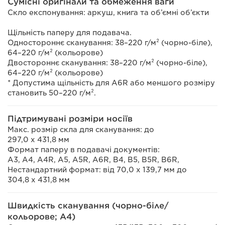
Сумісні оригінали та обмеження ваги
Скло експонування: аркуш, книга та об’ємні об’єкти
Щільність паперу для подавача.
Одностороннє сканування: 38–220 г/м² (чорно-біле),
64–220 г/м² (кольорове)
Двостороннє сканування: 38–220 г/м² (чорно-біле),
64–220 г/м² (кольорове)
* Допустима щільність для A6R або меншого розміру
становить 50–220 г/м².
Підтримувані розміри носіїв
Макс. розмір скла для сканування: до
297,0 x 431,8 мм
Формат паперу в подавачі документів:
A3, A4, A4R, A5, A5R, A6R, B4, B5, B5R, B6R,
Нестандартний формат: від 70,0 x 139,7 мм до
304,8 x 431,8 мм
Швидкість сканування (чорно-біле/
кольорове; A4)