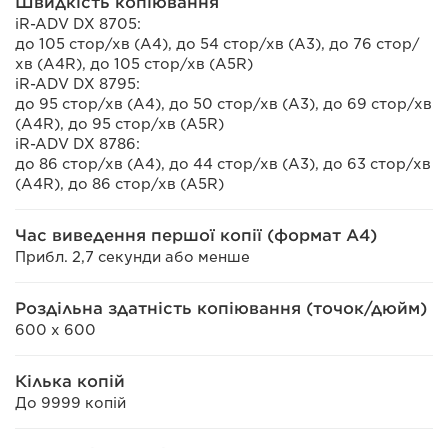
Швидкість копіювання
iR-ADV DX 8705:
до 105 стор/хв (A4), до 54 стор/хв (A3), до 76 стор/
хв (A4R), до 105 стор/хв (A5R)
iR-ADV DX 8795:
до 95 стор/хв (A4), до 50 стор/хв (A3), до 69 стор/хв
(A4R), до 95 стор/хв (A5R)
iR-ADV DX 8786:
до 86 стор/хв (A4), до 44 стор/хв (A3), до 63 стор/хв
(A4R), до 86 стор/хв (A5R)
Час виведення першої копії (формат А4)
Прибл. 2,7 секунди або менше
Роздільна здатність копіювання (точок/дюйм)
600 x 600
Кілька копій
До 9999 копій