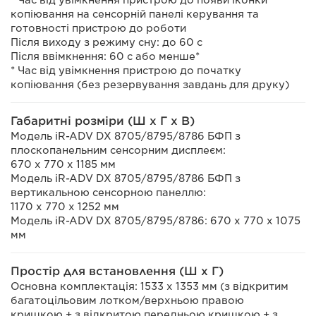
* Час від увімкнення пристрою до появи іконки
копіювання на сенсорній панелі керування та
готовності пристрою до роботи
Після виходу з режиму сну: до 60 с
Після ввімкнення: 60 с або менше*
* Час від увімкнення пристрою до початку
копіювання (без резервування завдань для друку)
Габаритні розміри (Ш x Г x В)
Модель iR-ADV DX 8705/8795/8786 БФП з
плоскопанельним сенсорним дисплеєм:
670 x 770 x 1185 мм
Модель iR-ADV DX 8705/8795/8786 БФП з
вертикальною сенсорною панеллю:
1170 x 770 x 1252 мм
Модель iR-ADV DX 8705/8795/8786: 670 x 770 x 1075
мм
Простір для встановлення (Ш x Г)
Основна комплектація: 1533 x 1353 мм (з відкритим
багатоцільовим лотком/верхньою правою
кришкою + з відкритою передньою кришкою + з