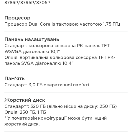
8786P/8795P/8705P
Процесор
Процесор Dual Core із тактовою частотою 1,75 ГГц
Панель налаштувань
Стандарт: кольорова сенсорна РК-панель TFT
WSVGA діагоналлю 10,1"
Опція: вертикальна кольорова сенсорна TFT РК-
панель SVGA діагоналлю 10,4"
Пам’ять
Стандарт: 3,0 ГБ оперативної пам’яті
Жорсткий диск
Стандарт*: 320 ГБ (вільне місце на диску: 250 ГБ)
Опція: 250 ГБ, 1 ТБ
* У початковій конфігурації може бути інший
жорсткий диск.