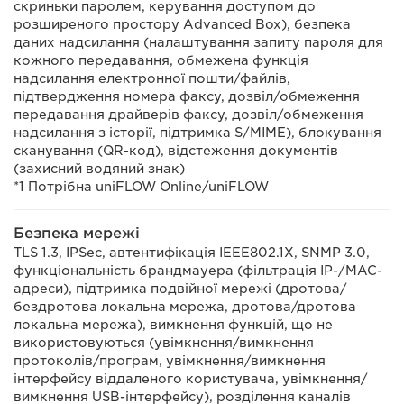
скриньки паролем, керування доступом до
розширеного простору Advanced Box), безпека
даних надсилання (налаштування запиту пароля для
кожного передавання, обмежена функція
надсилання електронної пошти/файлів,
підтвердження номера факсу, дозвіл/обмеження
передавання драйверів факсу, дозвіл/обмеження
надсилання з історії, підтримка S/MIME), блокування
сканування (QR-код), відстеження документів
(захисний водяний знак)
*1 Потрібна uniFLOW Online/uniFLOW
Безпека мережі
TLS 1.3, IPSec, автентифікація IEEE802.1X, SNMP 3.0,
функціональність брандмауера (фільтрація IP-/MAC-
адреси), підтримка подвійної мережі (дротова/
бездротова локальна мережа, дротова/дротова
локальна мережа), вимкнення функцій, що не
використовуються (увімкнення/вимкнення
протоколів/програм, увімкнення/вимкнення
інтерфейсу віддаленого користувача, увімкнення/
вимкнення USB-інтерфейсу), розділення каналів