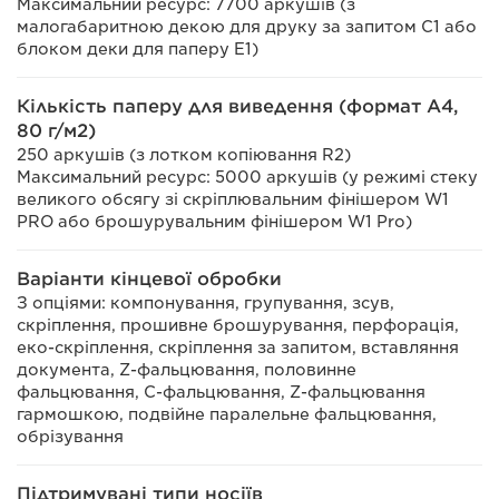
Максимальний ресурс: 7700 аркушів (з
малогабаритною декою для друку за запитом C1 або
блоком деки для паперу E1)
Кількість паперу для виведення (формат A4,
80 г/м2)
250 аркушів (з лотком копіювання R2)
Максимальний ресурс: 5000 аркушів (у режимі стеку
великого обсягу зі скріплювальним фінішером W1
PRO або брошурувальним фінішером W1 Pro)
Варіанти кінцевої обробки
З опціями: компонування, групування, зсув,
скріплення, прошивне брошурування, перфорація,
еко-скріплення, скріплення за запитом, вставляння
документа, Z-фальцювання, половинне
фальцювання, C-фальцювання, Z-фальцювання
гармошкою, подвійне паралельне фальцювання,
обрізування
Підтримувані типи носіїв