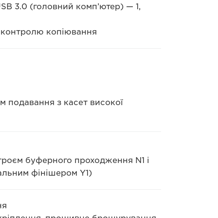
SB 3.0 (головний комп’ютер) — 1,
я контролю копіювання
м подавання з касет високої
строєм буферного проходження N1 і
льним фінішером Y1)
ня