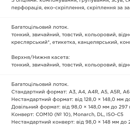
З опціями: компонування, групування, зсув,
перфорація, еко-скріплення, скріплення за з
Багатоцільовий лоток.
тонкий, звичайний, товстий, кольоровий, від
креслярський*, етикетка, канцелярський, кон
Верхня/Нижня касета:
тонкий, звичайний, товстий, кольоровий, від
Багатоцільовий лоток.
Стандартний формат: A3, A4, A4R, A5, A5R, A6R
Нестандартний формат: від 128,0 × 148,0 мм до
Довільний формат: від 98,0 × 148,0 мм до 297 
Конверт: COM10 (№ 10), Monarch, DL, ISO-C5
Нестандартний конверт: від 98,0 × 148 мм до 2