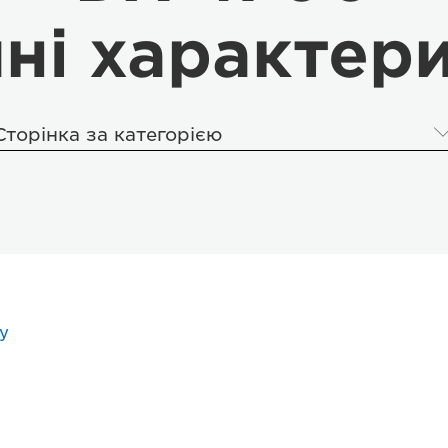
чні характер
Сторінка за категорією
у