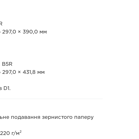
R
 297,0 × 390,0 мм
, B5R
 297,0 × 431,8 мм
 D1.
альне подавання зернистого паперу
220 г/м²