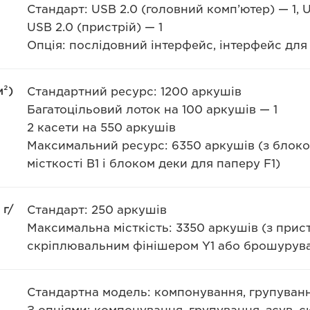
Стандарт: USB 2.0 (головний комп’ютер) — 1, U
USB 2.0 (пристрій) — 1
Опція: послідовний інтерфейс, інтерфейс дл
м²)
Стандартний ресурс: 1200 аркушів
Багатоцільовий лоток на 100 аркушів — 1
2 касети на 550 аркушів
Максимальний ресурс: 6350 аркушів (з блоко
місткості В1 і блоком деки для паперу F1)
 г/
Стандарт: 250 аркушів
Максимальна місткість: 3350 аркушів (з при
скріплювальним фінішером Y1 або брошурува
Стандартна модель: компонування, групуван