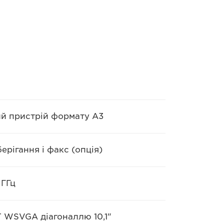
й пристрій формату A3
ерігання і факс (опція)
 ГГц
 WSVGA діагоналлю 10,1"