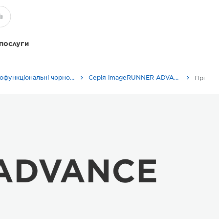
 послуги
Багатофункціональні чорно-білі принтери
Серія imageRUNNER ADVANCE DX 4700
 ADVANCE