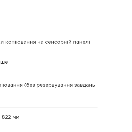
ки копіювання на сенсорній панелі
нше
піювання (без резервування завдань
 822 мм