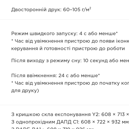
Двосторонній друк: 60–105 г/м²
Режим швидкого запуску: 4 с або менше*
* Час від увімкнення пристрою до появи ікон
керування й готовності пристрою до роботи
Після виходу з режиму сну: 10 секунд або ме
Після ввімкнення: 24 с або менше*
* Час від увімкнення пристрою до початку ко
для друку)
З кришкою скла експонування Y2: 608 × 713 ×
З однопрохідним ДАПД C1: 608 × 722 × 932 мм