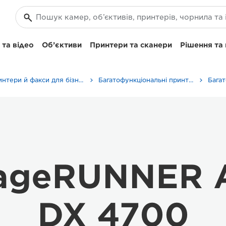
та відео
Об’єктиви
Принтери та сканери
Рішення та
Принтери й факси для бізнесу
Багатофункціональні принтери — універсальні принтери
mageRUNNER
DX 4700