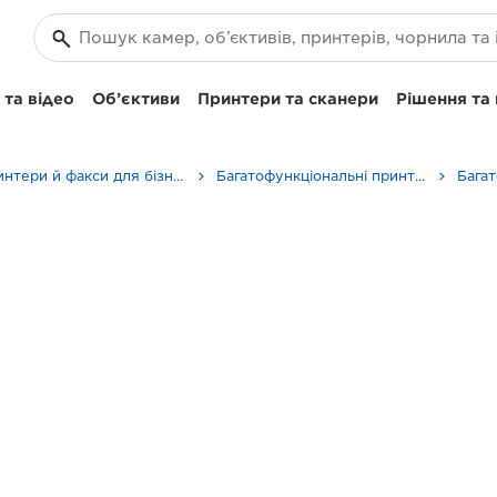
та відео
Об’єктиви
Принтери та сканери
Рішення та
Принтери й факси для бізнесу
Багатофункціональні принтери — універсальні принтери