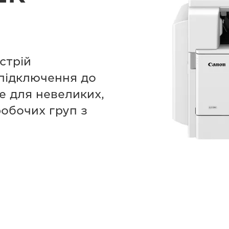
стрій
підключення до
де для невеликих,
робочих груп з