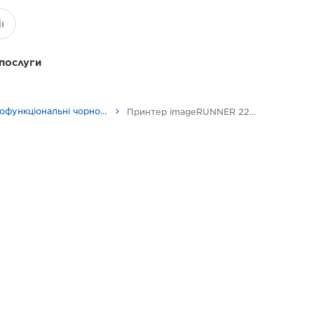
 послуги
Багатофункціональні чорно-білі принтери
Принтер imageRUNNER 2206N формату A3