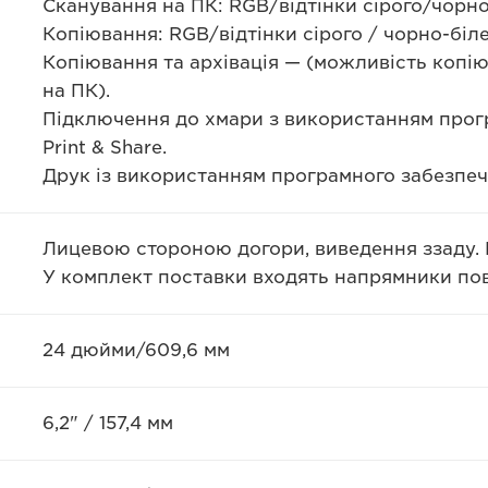
Сканування на ПК: RGB/відтінки сірого/чорно-
Копіювання: RGB/відтінки сірого / чорно-біл
Копіювання та архівація — (можливість копі
на ПК).
Підключення до хмари з використанням прогр
Print & Share.
Друк із використанням програмного забезпечен
Лицевою стороною догори, виведення ззаду.
У комплект поставки входять напрямники по
24 дюйми/609,6 мм
6,2" / 157,4 мм