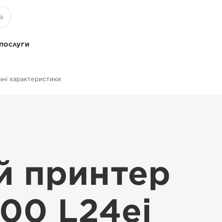
 послуги
чні характеристики
й принтер
00 L24ei