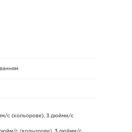
уванням
м/с (кольорове), 3 дюйми/с
дюйм/с (кольорове), 3 дюйми/с