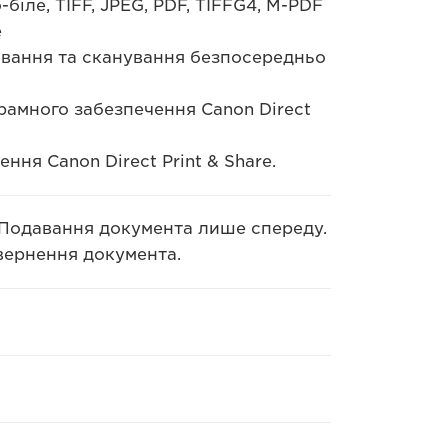
біле, TIFF, JPEG, PDF, TIFFG4, M-PDF
е
ювання та сканування безпосередньо
амного забезпечення Canon Direct
ня Canon Direct Print & Share.
 Подавання документа лише спереду.
вернення документа.