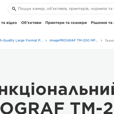
та відео
Об’єктиви
Принтери та сканери
Рішення та
High-Quality Large Format Printers for CAD/GIS and Stunning Graphics
imagePROGRAF TM-200 MFP L24ei: високопродуктивний друк
Техні
нкціональни
OGRAF TM-2