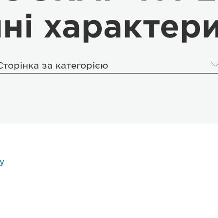
чні характер
Сторінка за категорією
у