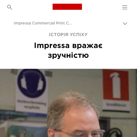
Canon Logo, back to h
Impressa Commercial Print Case Study
Пере
Brea
Canon
ІСТОРІЯ УСПІХУ
Impressa вражає
Рішення та послуги
зручністю
Аналітика
Приклади рішень для бізнесу