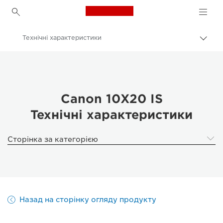
Canon Logo, back to h
Технічні характеристики
Пере
Brea
Canon
Біноклі
Canon 10X20 IS
Canon 10X20 IS
Технічні характеристики
Сторінка за категорією
Назад на сторінку огляду продукту