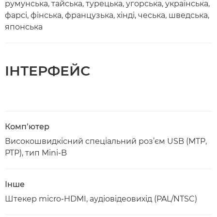
румунська, тайська, турецька, угорська, українська,
фарсі, фінська, французька, хінді, чеська, шведська,
японська
ІНТЕРФЕЙС
Комп’ютер
Високошвидкісний спеціальний роз’єм USB (MTP,
PTP), тип Mini-B
Інше
Штекер micro-HDMI, аудіовідеовихід (PAL/NTSC)