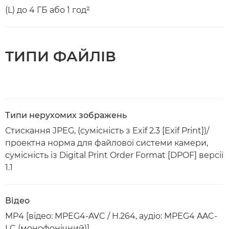
(L) до 4 ГБ або 1 год²
ТИПИ ФАЙЛІВ
Типи нерухомих зображень
Стискання JPEG, (сумісність з Exif 2.3 [Exif Print])/
проектна норма для файлової системи камери,
сумісність із Digital Print Order Format [DPOF] версії
1.1
Відео
MP4 [відео: MPEG4-AVC / H.264, аудіо: MPEG4 AAC-
LC (монофонічний)]