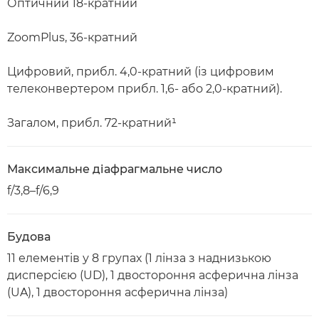
Оптичний 18-кратний
ZoomPlus, 36-кратний
Цифровий, прибл. 4,0-кратний (із цифровим
телеконвертером прибл. 1,6- або 2,0-кратний).
Загалом, прибл. 72-кратний¹
Максимальне діафрагмальне число
f/3,8–f/6,9
Будова
11 елементів у 8 групах (1 лінза з наднизькою
дисперсією (UD), 1 двостороння асферична лінза
(UA), 1 двостороння асферична лінза)