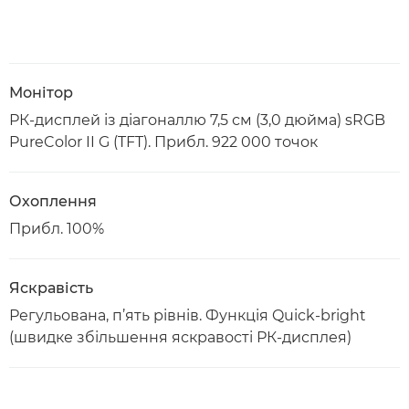
Монітор
РК-дисплей із діагоналлю 7,5 см (3,0 дюйма) sRGB
PureColor II G (TFT). Прибл. 922 000 точок
Охоплення
Прибл. 100%
Яскравість
Регульована, п’ять рівнів. Функція Quick-bright
(швидке збільшення яскравості РК-дисплея)