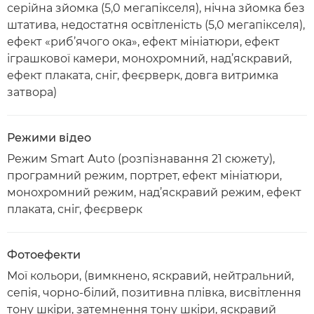
серійна зйомка (5,0 мегапікселя), нічна зйомка без
штатива, недостатня освітленість (5,0 мегапікселя),
ефект «риб’ячого ока», ефект мініатюри, ефект
іграшкової камери, монохромний, над’яскравий,
ефект плаката, сніг, феєрверк, довга витримка
затвора)
Режими відео
Режим Smart Auto (розпізнавання 21 сюжету),
програмний режим, портрет, ефект мініатюри,
монохромний режим, над’яскравий режим, ефект
плаката, сніг, феєрверк
Фотоефекти
Мої кольори, (вимкнено, яскравий, нейтральний,
сепія, чорно-білий, позитивна плівка, висвітлення
тону шкіри, затемнення тону шкіри, яскравий