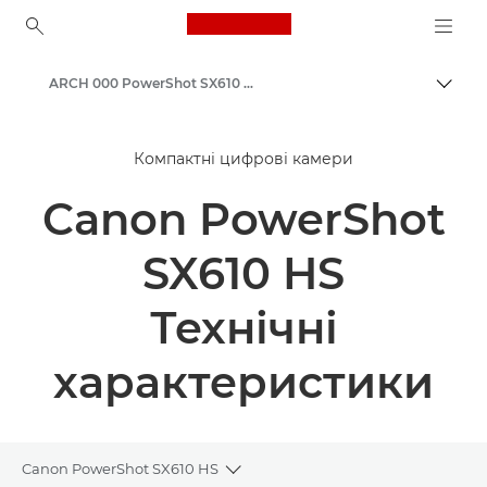
Canon Logo, back to ho
ARCH 000 PowerShot SX610 HS
Пере
Canon
Компактні цифрові камери
Canon PowerShot
SX610 HS
Технічні
характеристики
Canon PowerShot SX610 HS
Toggle breadcrumbs