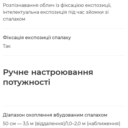
Розпізнавання облич із фіксацією експозиції,
інтелектуальна експозиція під час зйомки зі
спалахом
Фіксація експозиції спалаху
Так
Ручне настроювання
потужності
Діапазон охоплення вбудованим спалахом
50 см — 3,5 м (віддалення)/1,0–2,0 м (наближення)