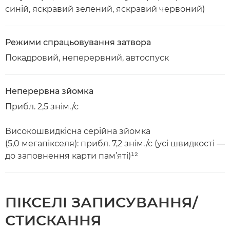
синій, яскравий зелений, яскравий червоний)
Режими спрацьовування затвора
Покадровий, неперервний, автоспуск
Неперервна зйомка
Прибл. 2,5 знім./с
Високошвидкісна серійна зйомка
(5,0 мегапікселя): прибл. 7,2 знім./с (усі швидкості —
до заповнення карти пам’яті)¹²
ПІКСЕЛІ ЗАПИСУВАННЯ/
СТИСКАННЯ