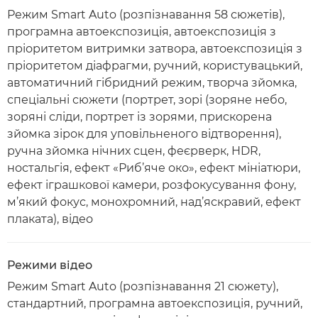
Режим Smart Auto (розпізнавання 58 сюжетів),
програмна автоекспозиція, автоекспозиція з
пріоритетом витримки затвора, автоекспозиція з
пріоритетом діафрагми, ручний, користувацький,
автоматичний гібридний режим, творча зйомка,
спеціальні сюжети (портрет, зорі (зоряне небо,
зоряні сліди, портрет із зорями, прискорена
зйомка зірок для уповільненого відтворення),
ручна зйомка нічних сцен, феєрверк, HDR,
ностальгія, ефект «Риб’яче око», ефект мініатюри,
ефект іграшкової камери, розфокусування фону,
м’який фокус, монохромний, над’яскравий, ефект
плаката), відео
Режими відео
Режим Smart Auto (розпізнавання 21 сюжету),
стандартний, програмна автоекспозиція, ручний,