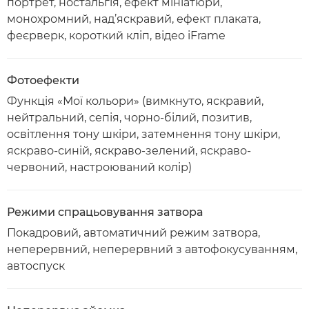
портрет, ностальгія, ефект мініатюри,
монохромний, над’яскравий, ефект плаката,
феєрверк, короткий кліп, відео iFrame
Фотоефекти
Функція «Мої кольори» (вимкнуто, яскравий,
нейтральний, сепія, чорно-білий, позитив,
освітлення тону шкіри, затемнення тону шкіри,
яскраво-синій, яскраво-зелений, яскраво-
червоний, настроюваний колір)
Режими спрацьовування затвора
Покадровий, автоматичний режим затвора,
неперервний, неперервний з автофокусуванням,
автоспуск