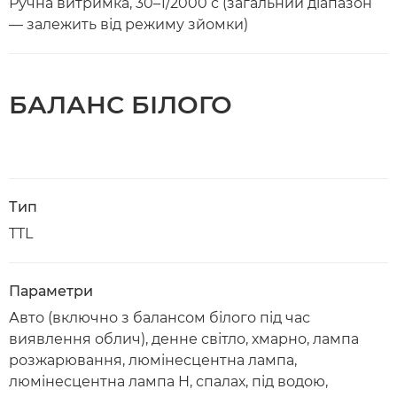
Ручна витримка, 30–1/2000 с (загальний діапазон
— залежить від режиму зйомки)
БАЛАНС БІЛОГО
Тип
TTL
Параметри
Авто (включно з балансом білого під час
виявлення облич), денне світло, хмарно, лампа
розжарювання, люмінесцентна лампа,
люмінесцентна лампа H, спалах, під водою,