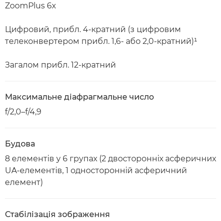
ZoomPlus 6x
Цифровий, прибл. 4-кратний (з цифровим
телеконвертером прибл. 1,6- або 2,0-кратний)¹
Загалом прибл. 12-кратний
Максимальне діафрагмальне число
f/2,0–f/4,9
Будова
8 елементів у 6 групах (2 двосторонніх асферичних
UA-елементів, 1 односторонній асферичний
елемент)
Стабілізація зображення