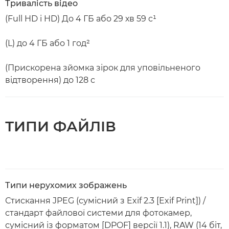
Тривалість відео
(Full HD і HD) До 4 ГБ або 29 хв 59 с¹
(L) до 4 ГБ або 1 год²
(Прискорена зйомка зірок для уповільненого
відтворення) до 128 с
ТИПИ ФАЙЛІВ
Типи нерухомих зображень
Стискання JPEG (сумісний з Exif 2.3 [Exif Print]) /
стандарт файлової системи для фотокамер,
сумісний із форматом [DPOF] версії 1.1), RAW (14 біт,