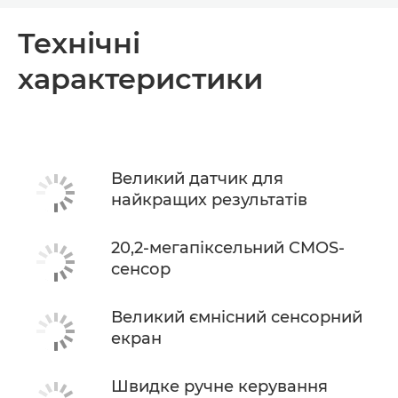
Огляд
Технічні
характеристики
Технічні характеристики
Великий датчик для
найкращих результатів
20,2-мегапіксельний CMOS-
сенсор
Великий ємнісний сенсорний
екран
Швидке ручне керування