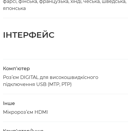
фарсі, фінська, французька, хінді, чеська, шведська,
японська
ІНТЕРФЕЙС
Комп’ютер
Роз’єм DIGITAL для високошвидкісного
підключення USB (MTP, PTP)
Інше
Мікророз’єм HDMI