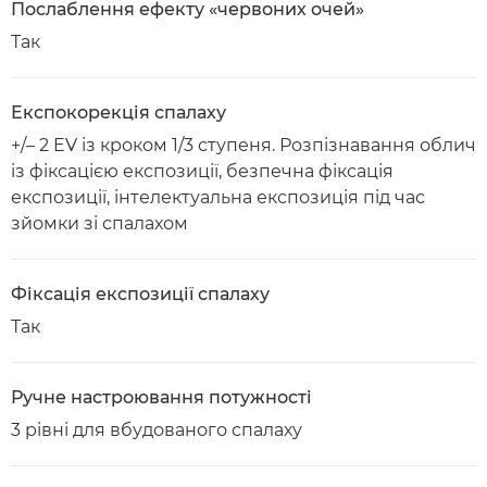
Послаблення ефекту «червоних очей»
Так
Експокорекція спалаху
+/– 2 EV із кроком 1/3 ступеня. Розпізнавання облич
із фіксацією експозиції, безпечна фіксація
експозиції, інтелектуальна експозиція під час
зйомки зі спалахом
Фіксація експозиції спалаху
Так
Ручне настроювання потужності
3 рівні для вбудованого спалаху