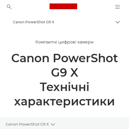
Canon Logo, back to ho
Canon PowerShot G9 X
Пере
Canon
Компактні цифрові камери
Canon PowerShot
G9 X
Технічні
характеристики
Canon PowerShot G9 X
Toggle breadcrumbs