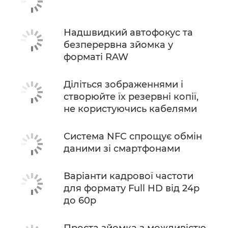
Надшвидкий автофокус та
безперервна зйомка у
форматі RAW
Діліться зображеннями і
створюйте їх резервні копії,
не користуючись кабелями
Система NFC спрощує обмін
даними зі смартфонами
Варіанти кадрової частоти
для формату Full HD від 24p
до 60p
Проста зйомка з можливістю