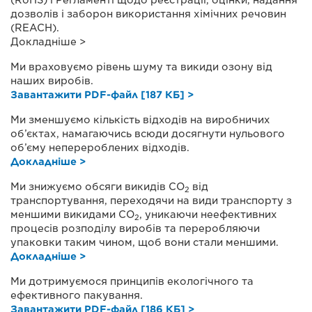
(RoHS) і Регламенті щодо реєстрації, оцінки, надання
дозволів і заборон використання хімічних речовин
(REACH).
Докладніше >
Ми враховуємо рівень шуму та викиди озону від
наших виробів.
Завантажити PDF-файл [187 КБ] >
Ми зменшуємо кількість відходів на виробничих
об’єктах, намагаючись всюди досягнути нульового
об’єму неперероблених відходів.
Докладніше >
Ми знижуємо обсяги викидів CO
від
2
транспортування, переходячи на види транспорту з
меншими викидами CO
, уникаючи неефективних
2
процесів розподілу виробів та переробляючи
упаковки таким чином, щоб вони стали меншими.
Докладніше >
Ми дотримуємося принципів екологічного та
ефективного пакування.
Завантажити PDF-файл [186 КБ] >