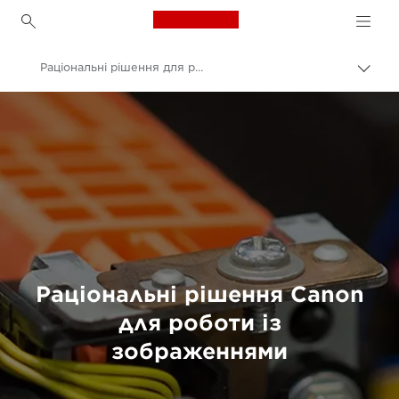
Canon Logo, back to h
Раціональні рішення для роботи із зображеннями
Пере
Brea
Canon
Сталий розвиток та ініціативи з раціонального використання ресурсів
Раціональні рішення Canon
для роботи із
зображеннями