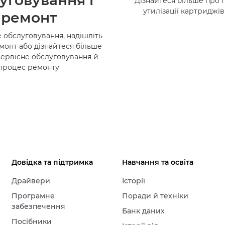
уговування і
Дізнайтеся більше про 
утилізації картриджі
ремонт
 обслуговування, надішліть
монт або дізнайтеся більше
сервісне обслуговування й
процес ремонту
Довідка та підтримка
Навчання та освіта
Драйвери
Історії
Програмне
Поради й техніки
забезпечення
Банк даних
Посібники