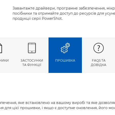
Завантажте драйвери, програмне забезпечення, мік
посібники та отримайте доступ до ресурсів для усу
продукції серії PowerShot.
НИКИ
ЗАСТОСУНКИ
ПРОШИВКА
FAQS ТА
ТА ФУНКЦІЇ
ДОВІДКА
ечення, яке встановлено на вашому виробі та яке дозволя
ня для цієї прошивки, і якщо є доступне оновлення, його м