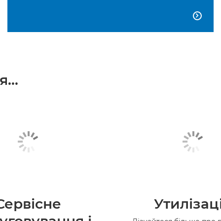

...
Сервісне
Утилізац