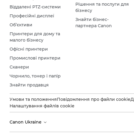
Рішення та послуги для
Віддалені PTZ-системи
бізнесу
Професійні дисплеї
Знайти бізнес-
Об’єктиви
партнера Canon
Принтери для дому та
малого бізнесу
Офісні принтери
Промислові принтери
Сканери
Чорнило, тонер і папір
Знайти продавця
Умови та положення
Повідомлення про файли cookie
Д
Налаштування файлів cookie
Canon Ukraine