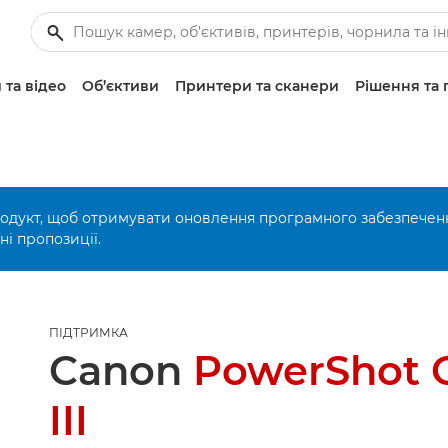
 та відео
Об’єктиви
Принтери та сканери
Рішення та 
родукт, щоб отримувати оновлення програмного забезпечен
і пропозиції.
ПІДТРИМКА
Canon
PowerShot 
III