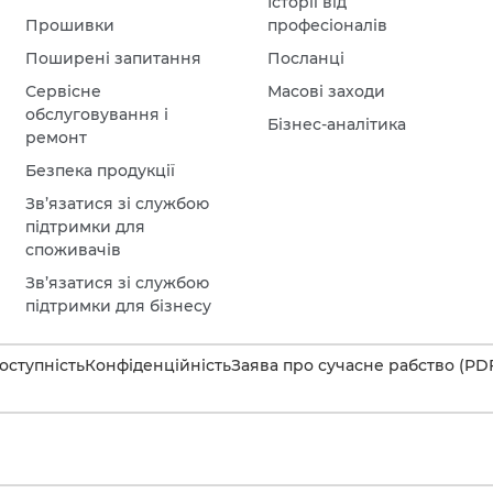
Історії від
Прошивки
професіоналів
Поширені запитання
Посланці
Сервісне
Масові заходи
обслуговування і
Бізнес-аналітика
ремонт
Безпека продукції
Зв’язатися зі службою
підтримки для
споживачів
Зв’язатися зі службою
підтримки для бізнесу
оступність
Конфіденційність
Заява про сучасне рабство (PD