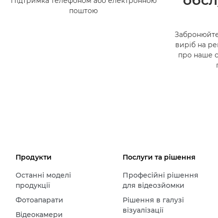
обсл
Підтримка телефоном або електронною
поштою
Забронюйте
виріб на ре
про наше 
Продукти
Послуги та рішення
Останні моделі
Професійні рішення
продукції
для відеозйомки
Фотоапарати
Рішення в галузі
візуалізації
Відеокамери