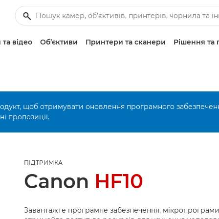
 та відео
Об’єктиви
Принтери та сканери
Рішення та 
родукт, щоб отримувати оновлення програмного забезпечен
і пропозиції.
ПІДТРИМКА
Canon
HF10
Завантажте програмне забезпечення, мікропрограми 