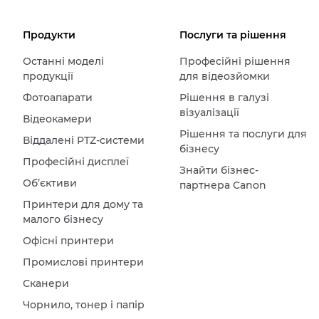
Продукти
Послуги та рішення
Останні моделі
Професійні рішення
продукції
для відеозйомки
Фотоапарати
Рішення в галузі
візуалізації
Відеокамери
Рішення та послуги для
Віддалені PTZ-системи
бізнесу
Професійні дисплеї
Знайти бізнес-
Об’єктиви
партнера Canon
Принтери для дому та
малого бізнесу
Офісні принтери
Промислові принтери
Сканери
Чорнило, тонер і папір