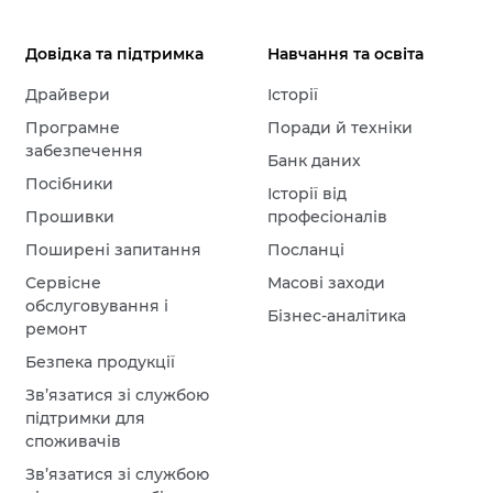
Довідка та підтримка
Навчання та освіта
Драйвери
Історії
Програмне
Поради й техніки
забезпечення
Банк даних
Посібники
Історії від
Прошивки
професіоналів
Поширені запитання
Посланці
Сервісне
Масові заходи
обслуговування і
Бізнес-аналітика
ремонт
Безпека продукції
Зв’язатися зі службою
підтримки для
споживачів
Зв’язатися зі службою