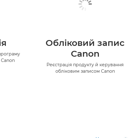
ія
Обліковий запис
Canon
програму
в Canon
Реєстрація продукту й керування
обліковим записом Canon