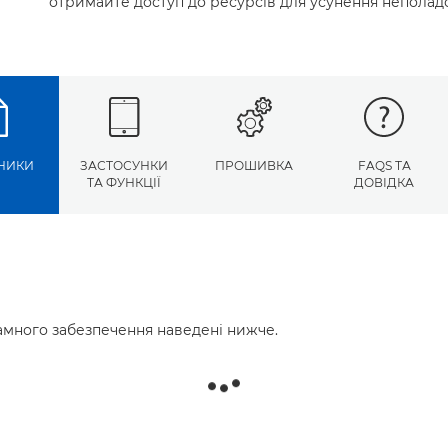
отримайте доступ до ресурсів для усунення неполад
НИКИ
ЗАСТОСУНКИ
ПРОШИВКА
FAQS ТА
ТА ФУНКЦІЇ
ДОВІДКА
много забезпечення наведені нижче.