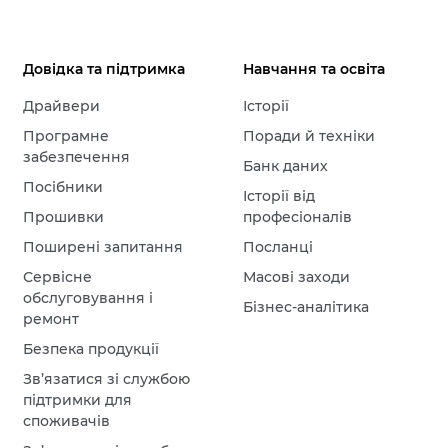
Довідка та підтримка
Навчання та освіта
Драйвери
Історії
Програмне
Поради й техніки
забезпечення
Банк даних
Посібники
Історії від
Прошивки
професіоналів
Поширені запитання
Посланці
Сервісне
Масові заходи
обслуговування і
Бізнес-аналітика
ремонт
Безпека продукції
Зв’язатися зі службою
підтримки для
споживачів