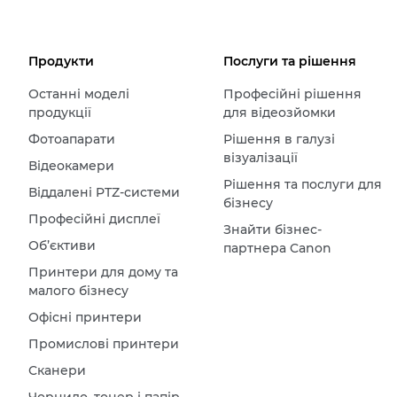
Продукти
Послуги та рішення
Останні моделі
Професійні рішення
продукції
для відеозйомки
Фотоапарати
Рішення в галузі
візуалізації
Відеокамери
Рішення та послуги для
Віддалені PTZ-системи
бізнесу
Професійні дисплеї
Знайти бізнес-
Об’єктиви
партнера Canon
Принтери для дому та
малого бізнесу
Офісні принтери
Промислові принтери
Сканери