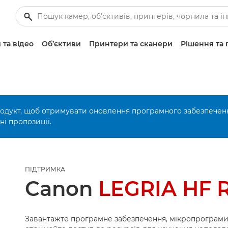
 та відео
Об’єктиви
Принтери та сканери
Рішення та 
родукт, щоб отримувати оновлення програмного забезпечен
і пропозиції.
ПІДТРИМКА
Canon
LEGRIA HF 
Завантажте програмне забезпечення, мікропрограми 