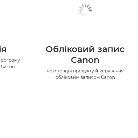
ія
Обліковий запис
Canon
програму
в Canon
Реєстрація продукту й керування
обліковим записом Canon