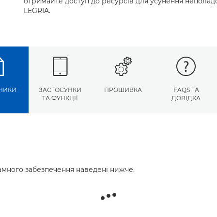
отримайте доступ до ресурсів для усунення неполадо
LEGRIA.
НИКИ
ЗАСТОСУНКИ
ПРОШИВКА
FAQS ТА
ТА ФУНКЦІЇ
ДОВІДКА
много забезпечення наведені нижче.