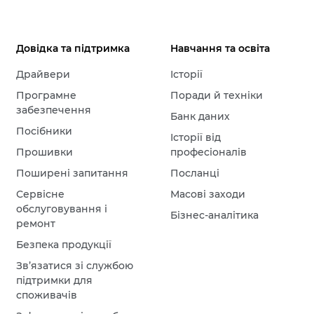
Довідка та підтримка
Навчання та освіта
Драйвери
Історії
Програмне
Поради й техніки
забезпечення
Банк даних
Посібники
Історії від
Прошивки
професіоналів
Поширені запитання
Посланці
Сервісне
Масові заходи
обслуговування і
Бізнес-аналітика
ремонт
Безпека продукції
Зв’язатися зі службою
підтримки для
споживачів