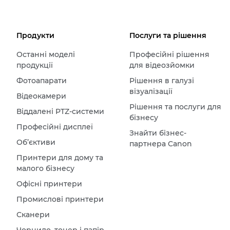
Продукти
Послуги та рішення
Останні моделі
Професійні рішення
продукції
для відеозйомки
Фотоапарати
Рішення в галузі
візуалізації
Відеокамери
Рішення та послуги для
Віддалені PTZ-системи
бізнесу
Професійні дисплеї
Знайти бізнес-
Об’єктиви
партнера Canon
Принтери для дому та
малого бізнесу
Офісні принтери
Промислові принтери
Сканери