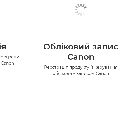
ія
Обліковий запис
Canon
програму
в Canon
Реєстрація продукту й керування
обліковим записом Canon