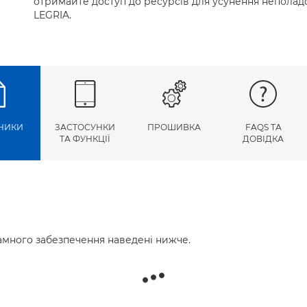
отримайте доступ до ресурсів для усунення неполадо
LEGRIA.
НИКИ
ЗАСТОСУНКИ
ПРОШИВКА
FAQS ТА
ТА ФУНКЦІЇ
ДОВІДКА
много забезпечення наведені нижче.