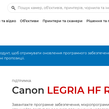
 та відео
Об’єктиви
Принтери та сканери
Рішення та 
родукт, щоб отримувати оновлення програмного забезпечен
і пропозиції.
ПІДТРИМКА
Canon
LEGRIA HF 
Завантажте програмне забезпечення, мікропрограми 