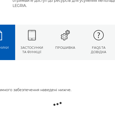
отримайте доступ до ресурсів для усунення неполадо
LEGRIA.
НИКИ
ЗАСТОСУНКИ
ПРОШИВКА
FAQS ТА
ТА ФУНКЦІЇ
ДОВІДКА
много забезпечення наведені нижче.