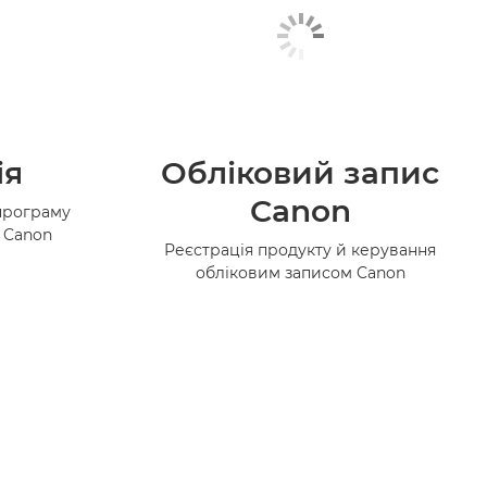
ія
Обліковий запис
Canon
програму
в Canon
Реєстрація продукту й керування
обліковим записом Canon