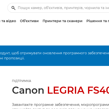
 та відео
Об’єктиви
Принтери та сканери
Рішення та 
родукт, щоб отримувати оновлення програмного забезпечен
і пропозиції.
ПІДТРИМКА
Canon
LEGRIA FS4
Завантажте програмне забезпечення, мікропрограми 