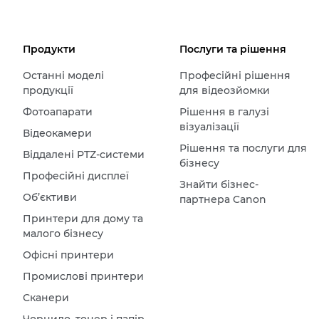
Продукти
Послуги та рішення
Останні моделі
Професійні рішення
продукції
для відеозйомки
Фотоапарати
Рішення в галузі
візуалізації
Відеокамери
Рішення та послуги для
Віддалені PTZ-системи
бізнесу
Професійні дисплеї
Знайти бізнес-
Об’єктиви
партнера Canon
Принтери для дому та
малого бізнесу
Офісні принтери
Промислові принтери
Сканери