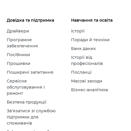
Довідка та підтримка
Навчання та освіта
Драйвери
Історії
Програмне
Поради й техніки
забезпечення
Банк даних
Посібники
Історії від
Прошивки
професіоналів
Поширені запитання
Посланці
Сервісне
Масові заходи
обслуговування і
Бізнес-аналітика
ремонт
Безпека продукції
Зв’язатися зі службою
підтримки для
споживачів