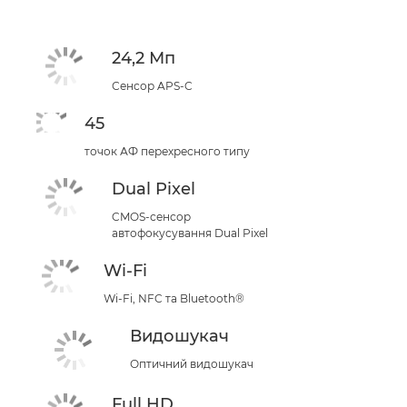
24,2 Мп
Сенсор APS-C
45
точок АФ перехресного типу
Dual Pixel
CMOS-сенсор
автофокусування Dual Pixel
Wi-Fi
Wi-Fi, NFC та Bluetooth®
Видошукач
Оптичний видошукач
Full HD