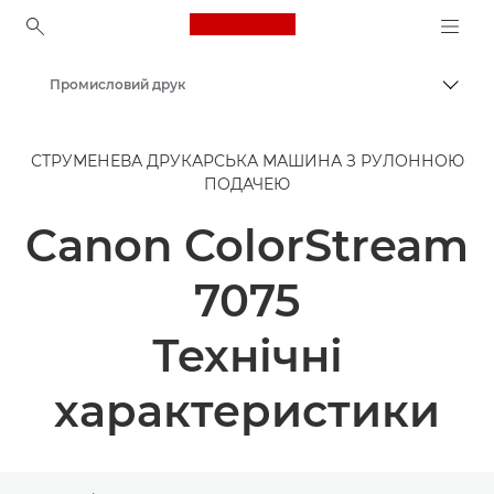
Canon Logo, back to ho
Промисловий друк
Пере
Canon
СТРУМЕНЕВА ДРУКАРСЬКА МАШИНА З РУЛОННОЮ
Рішення та послуги
ПОДАЧЕЮ
Продукти для бізнесу
Canon ColorStream
7075
Технічні
характеристики