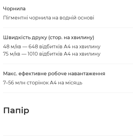
Чорнила
Пігментні чорнила на водній основі
Швидкість друку (стор. на хвилину)
48 м/хв — 648 відбитків А4 на хвилину
75 м/хв — 1010 відбитків А4 на хвилину
Макс. ефективне робоче навантаження
7–56 млн сторінок А4 на місяць
Папір