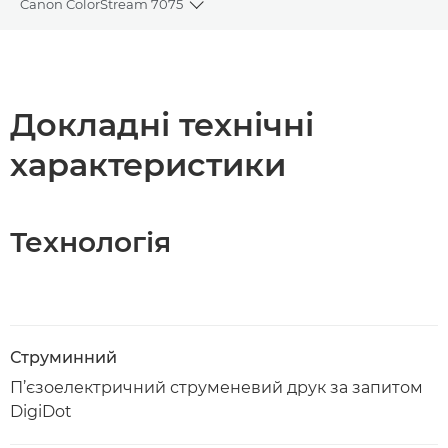
Canon ColorStream 7075
Toggle breadcrumbs
Огляд
Технічні характеристики
Докладні технічні
характеристики
Завантажити PDF
Технологія
Струминний
П’єзоелектричний струменевий друк за запитом
DigiDot